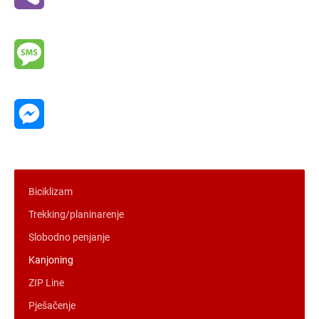
Viber
Message
Messenger
Biciklizam
Trekking/planinarenje
Slobodno penjanje
Kanjoning
ZIP Line
Pješačenje