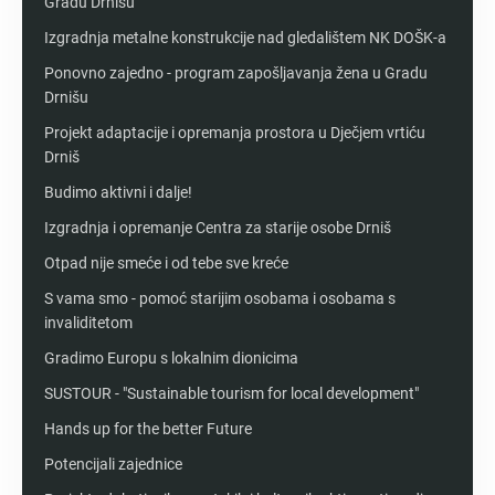
Gradu Drnišu
Izgradnja metalne konstrukcije nad gledalištem NK DOŠK-a
Ponovno zajedno - program zapošljavanja žena u Gradu
Drnišu
Projekt adaptacije i opremanja prostora u Dječjem vrtiću
Drniš
Budimo aktivni i dalje!
Izgradnja i opremanje Centra za starije osobe Drniš
Otpad nije smeće i od tebe sve kreće
S vama smo - pomoć starijim osobama i osobama s
invaliditetom
Gradimo Europu s lokalnim dionicima
SUSTOUR - "Sustainable tourism for local development"
Hands up for the better Future
Potencijali zajednice