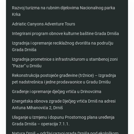
Razvoj turizma na rubnim dijelovima Nacionalnog parka
Krka
Adriatic Canyons Adventure Tours
Integrirani program obnove kulturne baštine Grada Drniša
Izgradnja i opremanje reciklažnog dvorišta na području
Grada Drniša
Izgradnja prometnice s infrastrukturom u stambenoj zoni
"Pazar" u Drnišu
Rekonstrukcija postojeće građevine (tržnice) – Izgradnja
pet nadstrešnica i jedne prodavaonice u Gradu Drnišu
Građenje i opremanje dječjeg vrtića u Drinovcima
Energetska obnova zgrade Dječjeg vrtića Drniš na adresi
Antuna Mihanovića 2, Drniš
Ulaganje u Izmjenu i dopunu Prostornog plana uređenja
Grada Drniša – operacija 7.1.1.
Natura Drniš – održivi razvoj grada Drniša pod ekološkom