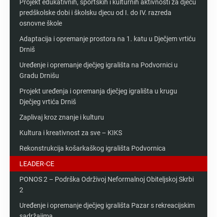
Projekt edukativnih, sportskih i kulturnih aktivnosti za djecu
predškolske dobi i školsku djecu od I. do IV. razreda
osnovne škole
Adaptacija i opremanje prostora na 1. katu u Dječjem vrtiću
Drniš
Uređenje i opremanje dječjeg igrališta na Podvornici u
Gradu Drnišu
Projekt uređenja i opremanja dječjeg igrališta u krugu
Dječjeg vrtića Drniš
Zaplivaj kroz znanje i kulturu
Kultura i kreativnost za sve – KIKS
Rekonstrukcija košarkaškog igrališta Podvornica
LEADER-CE
PONOS 2 – Podrška Održivoj Neformalnoj Obiteljskoj Skrbi
2
Uređenje i opremanje dječjeg igrališta Pazar s rekreacijskim
sadržajima