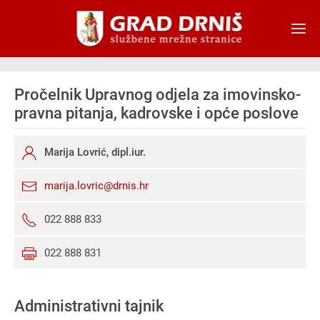
Skip to main content
Pročelnik Upravnog odjela za imovinsko-
pravna pitanja, kadrovske i opće poslove
Marija Lovrić, dipl.iur.
marija.lovric@drnis.hr
022 888 833
022 888 831
Administrativni tajnik