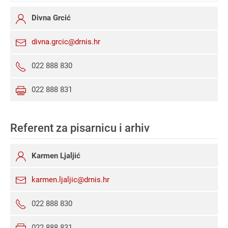
Divna Grcić
divna.grcic@drnis.hr
022 888 830
022 888 831
Referent za pisarnicu i arhiv
Karmen Ljaljić
karmen.ljaljic@drnis.hr
022 888 830
022 888 831