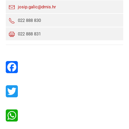
josip.galic@drnis.hr
022 888 830
022 888 831
Facebook
Twitter
WhatsApp