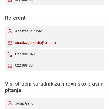
Referent
Anastazija Kević
anastazija.kevic@drnis.hr
022 888 840
022 888 831
Viši stručni suradnik za imovinsko pravna
pitanja
Josip Galić