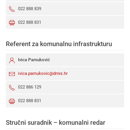
022 888 839
022 888 831
Referent za komunalnu infrastrukturu
Ivica Pamuković
ivica.pamukovic@drnis.hr
022 886 129
022 888 831
Stručni suradnik – komunalni redar