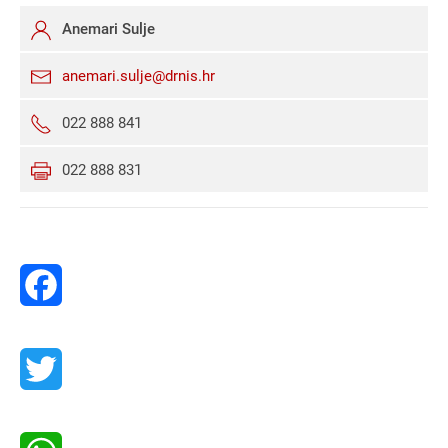
Anemari Sulje
anemari.sulje@drnis.hr
022 888 841
022 888 831
Facebook
Twitter