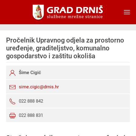
Skip to main content
Pročelnik Upravnog odjela za prostorno
uređenje, graditeljstvo, komunalno
gospodarstvo i zaštitu okoliša
Šime Cigić
sime.cigic@drnis.hr
022 888 842
022 888 831