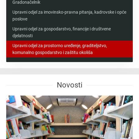
Gradonačelnik
Upravni odjel za imovinsko-pravna pitanja, kadrovske i opće
poslove
Upravni odjel za gospodarstvo, financije i društvene
djelatnosti
Upravni odjel za prostorno uređenje, graditeljstvo,
komunalno gospodarstvo i zaštitu okoliša
Novosti