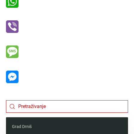
WhatsApp
Viber
Message
Messenger
Grad Drniš