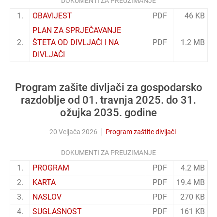
DOKUMENTI ZA PREUZIMANJE
1.
OBAVIJEST
PDF
46 KB
PLAN ZA SPRJEČAVANJE
2.
ŠTETA OD DIVLJAČI I NA
PDF
1.2 MB
DIVLJAČI
Program zašite divljači za gospodarsko
razdoblje od 01. travnja 2025. do 31.
ožujka 2035. godine
20 Veljača 2026
Program zaštite divljači
DOKUMENTI ZA PREUZIMANJE
1.
PROGRAM
PDF
4.2 MB
2.
KARTA
PDF
19.4 MB
3.
NASLOV
PDF
270 KB
4.
SUGLASNOST
PDF
161 KB