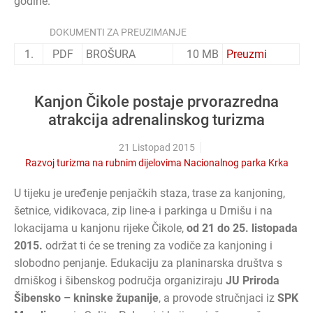
godine.
DOKUMENTI ZA PREUZIMANJE
1.
PDF
BROŠURA
10 MB
Preuzmi
Kanjon Čikole postaje prvorazredna
atrakcija adrenalinskog turizma
21 Listopad 2015
Razvoj turizma na rubnim dijelovima Nacionalnog parka Krka
U tijeku je uređenje penjačkih staza, trase za kanjoning,
šetnice, vidikovaca, zip line-a i parkinga u Drnišu i na
lokacijama u kanjonu rijeke Čikole,
od 21 do 25. listopada
2015.
održat ti će se trening za vodiče za kanjoning i
slobodno penjanje. Edukaciju za planinarska društva s
drniškog i šibenskog područja organiziraju
JU Priroda
Šibensko – kninske županije
, a provode stručnjaci iz
SPK