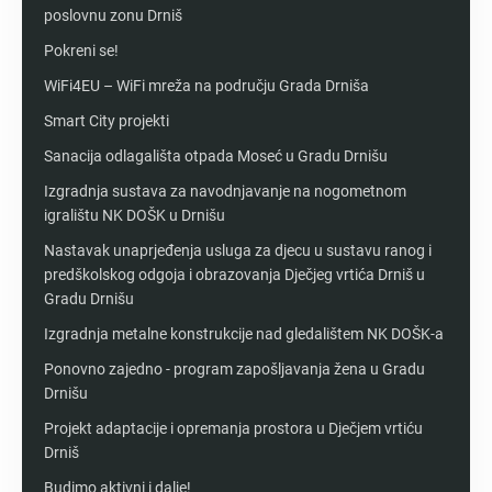
poslovnu zonu Drniš
Pokreni se!
WiFi4EU – WiFi mreža na području Grada Drniša
Smart City projekti
Sanacija odlagališta otpada Moseć u Gradu Drnišu
Izgradnja sustava za navodnjavanje na nogometnom
igralištu NK DOŠK u Drnišu
Nastavak unaprjeđenja usluga za djecu u sustavu ranog i
predškolskog odgoja i obrazovanja Dječjeg vrtića Drniš u
Gradu Drnišu
Izgradnja metalne konstrukcije nad gledalištem NK DOŠK-a
Ponovno zajedno - program zapošljavanja žena u Gradu
Drnišu
Projekt adaptacije i opremanja prostora u Dječjem vrtiću
Drniš
Budimo aktivni i dalje!