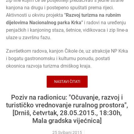
zip line kojim će se posjetitelji prebacivati s jedne strane
kanjona na drugu i postepeno spuštati prema rijeci.
Aktivnosti u okviru projekta
"Razvoj turizma na rubnim
dijelovima Nacionalnog parka Krka"
i radovi na uređenju
penjačkih i kanjoning staza, šetnice, vidikovaca i zip line-a
ulaze u završnu fazu.
Završetkom radova, kanjon Čikole će, uz atrakcije NP Krka
i bogatu gastronomsku i kulturnu ponudu, postati
okosnica razvoja turizma drniškog kraja.
NASTAVI ČITATI
Poziv na radionicu: "Očuvanje, razvoj i
turističko vrednovanje ruralnog prostora",
[Drniš, četvrtak, 28.05.2015., 18:30h,
Mala gradska vijećnica]
25 Svibanj 2015