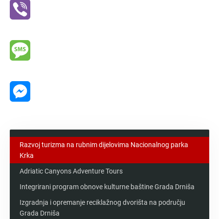
Viber
Message
Messenger
Razvoj turizma na rubnim dijelovima Nacionalnog parka
Krka
Adriatic Canyons Adventure Tours
Integrirani program obnove kulturne baštine Grada Drniša
Izgradnja i opremanje reciklažnog dvorišta na području
Grada Drniša