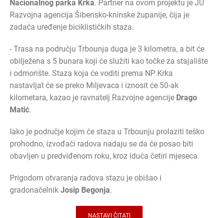
Nacionalnog parka Krka
. Partner na ovom projektu je JU
Razvojna agencija Šibensko-kninske županije, čija je
zadaća uređenje biciklističkih staza.
- Trasa na području Trbounja duga je 3 kilometra, a bit će
obilježena s 5 bunara koji će služiti kao točke za stajalište
i odmorište. Staza koja će voditi prema NP Krka
nastavljat će se preko Miljevaca i iznosit će 50-ak
kilometara, kazao je ravnatelj Razvojne agencije
Drago
Matić
.
Iako je područje kojim će staza u Trbounju prolaziti teško
prohodno, izvođači radova nadaju se da će posao biti
obavljen u predviđenom roku, kroz iduća četiri mjeseca.
Prigodom otvaranja radova stazu je obišao i
gradonačelnik
Josip Begonja
.
NASTAVI ČITATI