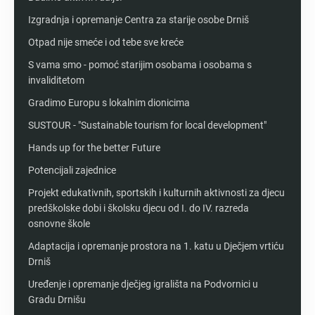
Izgradnja i opremanje Centra za starije osobe Drniš
Otpad nije smeće i od tebe sve kreće
S vama smo - pomoć starijim osobama i osobama s
invaliditetom
Gradimo Europu s lokalnim dionicima
SUSTOUR - "Sustainable tourism for local development"
Hands up for the better Future
Potencijali zajednice
Projekt edukativnih, sportskih i kulturnih aktivnosti za djecu
predškolske dobi i školsku djecu od I. do IV. razreda
osnovne škole
Adaptacija i opremanje prostora na 1. katu u Dječjem vrtiću
Drniš
Uređenje i opremanje dječjeg igrališta na Podvornici u
Gradu Drnišu