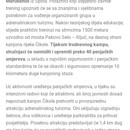
Marulianus
iz Splita. Polaznici koji uspješno završe
trening upoznati će se sa znanjima i vještinama
potrebnim za vođenje organiziranih grupa u
adrenalinskom turizmu. Nakon teorijskog dijela edukacije,
slijede praktični treninzi na strmcima 1500 metara
uzvodno od mosta Pakovo Selo – Ključ, na desnoj strani
kanjona rijeke Čikole.
Tijekom trodnevnog kampa,
stručnjaci će osmisliti i opremiti preko 40 penjačkih
smjerova
, u skladu s najvišim sigurnosnim i penjačkim
standardima te će se obaviti i sigurnosno opremanje 10
kilometara duge kanjoning staze.
Uz aktivnosti uređenja penjačkih smjerova, u tijeku su
intenzivni radovi koji će atraktivni, ali široj javnosti dosad
nepoznati kanjon Čikole pretvoriti u prvorazrednu
atrakciju adrenalinskog turizma. Oni uključuju izgradnju
šetnice, dva vidikovca i uređenje parkirališta za prihvat
posjetitelja. Posebnu atrakciju predstavljat će 1,4 km dug