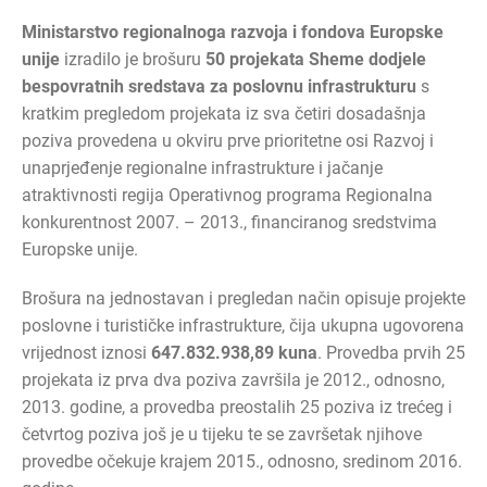
Ministarstvo regionalnoga razvoja i fondova Europske
unije
izradilo je brošuru
50 projekata Sheme dodjele
bespovratnih sredstava za poslovnu infrastrukturu
s
kratkim pregledom projekata iz sva četiri dosadašnja
poziva provedena u okviru prve prioritetne osi Razvoj i
unaprjeđenje regionalne infrastrukture i jačanje
atraktivnosti regija Operativnog programa Regionalna
konkurentnost 2007. – 2013., financiranog sredstvima
Europske unije.
Brošura na jednostavan i pregledan način opisuje projekte
poslovne i turističke infrastrukture, čija ukupna ugovorena
vrijednost iznosi
647.832.938,89 kuna
. Provedba prvih 25
projekata iz prva dva poziva završila je 2012., odnosno,
2013. godine, a provedba preostalih 25 poziva iz trećeg i
četvrtog poziva još je u tijeku te se završetak njihove
provedbe očekuje krajem 2015., odnosno, sredinom 2016.