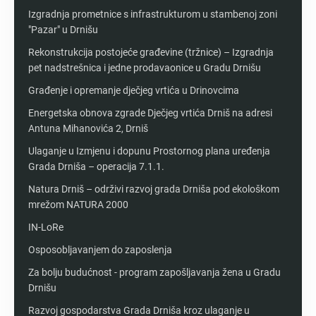
Izgradnja prometnice s infrastrukturom u stambenoj zoni
"Pazar" u Drnišu
Rekonstrukcija postojeće građevine (tržnice) – Izgradnja
pet nadstrešnica i jedne prodavaonice u Gradu Drnišu
Građenje i opremanje dječjeg vrtića u Drinovcima
Energetska obnova zgrade Dječjeg vrtića Drniš na adresi
Antuna Mihanovića 2, Drniš
Ulaganje u Izmjenu i dopunu Prostornog plana uređenja
Grada Drniša – operacija 7.1.1.
Natura Drniš – održivi razvoj grada Drniša pod ekološkom
mrežom NATURA 2000
IN-LoRe
Osposobljavanjem do zaposlenja
Za bolju budućnost - program zapošljavanja žena u Gradu
Drnišu
Razvoj gospodarstva Grada Drniša kroz ulaganje u