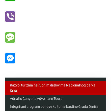
WhatsApp
Viber
Message
Messenger
Razvoj turizma na rubnim dijelovima Nacionalnog parka
Krka
Adriatic Canyons Adventure Tours
Integrirani program obnove kulturne baštine Grada Drniša