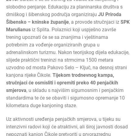
slobodno penjanje. Edukaciju za planinarska društva s
drniškog i šibenskog područja organiziraju
JU Priroda
Šibensko – kninske županije
, a provode stručnjaci iz
SPK
Marulianus
iz Splita. Polaznici koji uspješno završe
trening upoznati će se sa znanjima i vještinama
potrebnim za vođenje organiziranih grupa u
adrenalinskom turizmu. Nakon teorijskog dijela edukacije,
slijede praktični treninzi na strmcima 1500 metara
uzvodno od mosta Pakovo Selo – Ključ, na desnoj strani
kanjona rijeke Čikole.
Tijekom trodnevnog kampa,
stručnjaci će osmisliti i opremiti preko 40 penjačkih
smjerova
, u skladu s najvišim sigurnosnim i penjačkim
standardima te će se obaviti i sigurnosno opremanje 10
kilometara duge kanjoning staze.
Uz aktivnosti uređenja penjačkih smjerova, u tijeku su
intenzivni radovi koji će atraktivni, ali široj javnosti dosad
nepoznati kanjon Čikole pretvoriti u prvorazrednu