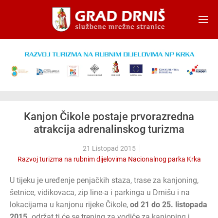
Skip to main content
Kanjon Čikole postaje prvorazredna
atrakcija adrenalinskog turizma
21 Listopad 2015
Razvoj turizma na rubnim dijelovima Nacionalnog parka Krka
U tijeku je uređenje penjačkih staza, trase za kanjoning,
šetnice, vidikovaca, zip line-a i parkinga u Drnišu i na
lokacijama u kanjonu rijeke Čikole,
od 21 do 25. listopada
2015.
održat ti će se trening za vodiče za kanjoning i