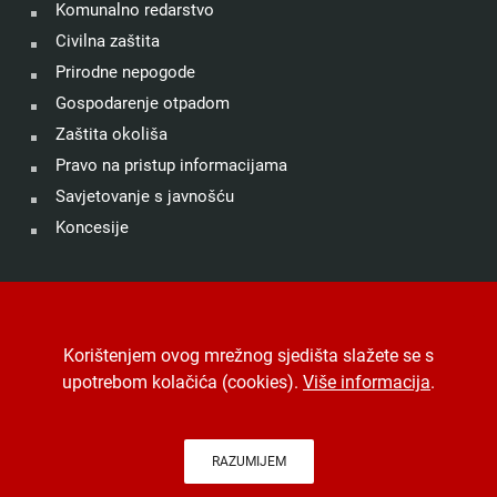
Komunalno redarstvo
Civilna zaštita
Prirodne nepogode
Gospodarenje otpadom
Zaštita okoliša
Pravo na pristup informacijama
Savjetovanje s javnošću
Koncesije
©
Grad Drniš
. Sva prava zadržana.
Izjava o kolačićima
.
Korištenjem ovog mrežnog sjedišta slažete se s
Digitalna pristupačnost
.
Jedinstveni digitalni pristupnik
.
upotrebom kolačića (cookies).
Više informacija
.
Izrada, hosting i održavanje
Desk.hr
.
-
Arhiva
RAZUMIJEM
Na vrh