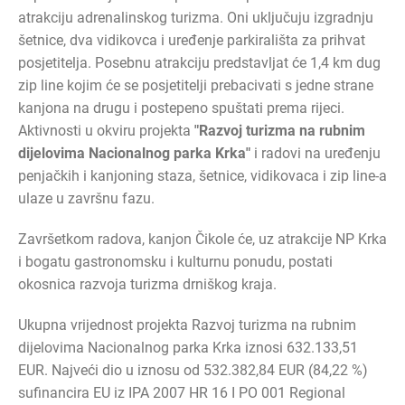
atrakciju adrenalinskog turizma. Oni uključuju izgradnju
šetnice, dva vidikovca i uređenje parkirališta za prihvat
posjetitelja. Posebnu atrakciju predstavljat će 1,4 km dug
zip line kojim će se posjetitelji prebacivati s jedne strane
kanjona na drugu i postepeno spuštati prema rijeci.
Aktivnosti u okviru projekta
"Razvoj turizma na rubnim
dijelovima Nacionalnog parka Krka"
i radovi na uređenju
penjačkih i kanjoning staza, šetnice, vidikovaca i zip line-a
ulaze u završnu fazu.
Završetkom radova, kanjon Čikole će, uz atrakcije NP Krka
i bogatu gastronomsku i kulturnu ponudu, postati
okosnica razvoja turizma drniškog kraja.
Ukupna vrijednost projekta Razvoj turizma na rubnim
dijelovima Nacionalnog parka Krka iznosi 632.133,51
EUR. Najveći dio u iznosu od 532.382,84 EUR (84,22 %)
sufinancira EU iz IPA 2007 HR 16 I PO 001 Regional