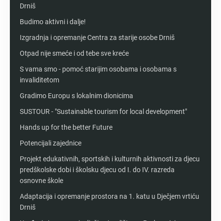
Drniš
Budimo aktivni i dalje!
Izgradnja i opremanje Centra za starije osobe Drniš
Otpad nije smeće i od tebe sve kreće
S vama smo - pomoć starijim osobama i osobama s
invaliditetom
Gradimo Europu s lokalnim dionicima
SUSTOUR - "Sustainable tourism for local development"
Hands up for the better Future
Potencijali zajednice
Projekt edukativnih, sportskih i kulturnih aktivnosti za djecu
predškolske dobi i školsku djecu od I. do IV. razreda
osnovne škole
Adaptacija i opremanje prostora na 1. katu u Dječjem vrtiću
Drniš