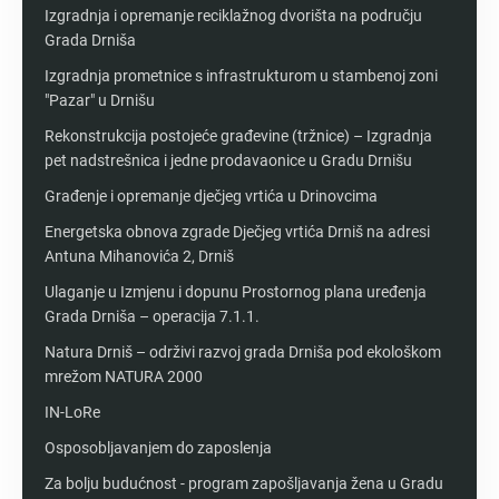
Izgradnja i opremanje reciklažnog dvorišta na području
Grada Drniša
Izgradnja prometnice s infrastrukturom u stambenoj zoni
"Pazar" u Drnišu
Rekonstrukcija postojeće građevine (tržnice) – Izgradnja
pet nadstrešnica i jedne prodavaonice u Gradu Drnišu
Građenje i opremanje dječjeg vrtića u Drinovcima
Energetska obnova zgrade Dječjeg vrtića Drniš na adresi
Antuna Mihanovića 2, Drniš
Ulaganje u Izmjenu i dopunu Prostornog plana uređenja
Grada Drniša – operacija 7.1.1.
Natura Drniš – održivi razvoj grada Drniša pod ekološkom
mrežom NATURA 2000
IN-LoRe
Osposobljavanjem do zaposlenja
Za bolju budućnost - program zapošljavanja žena u Gradu