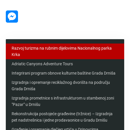
Message
Messenger
Razvoj turizma na rubnim dijelovima Nacionalnog parka
Krka
Adriatic Canyons Adventure Tours
Integrirani program obnove kulturne baštine Grada Drniša
Izgradnja i opremanje reciklažnog dvorišta na području
Grada Drniša
Izgradnja prometnice s infrastrukturom u stambenoj zoni
"Pazar" u Drnišu
Rekonstrukcija postojeće građevine (tržnice) – Izgradnja
pet nadstrešnica i jedne prodavaonice u Gradu Drnišu
Građenje i opremanje dječjeg vrtića u Drinovcima