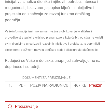
inicijativa, analizu dionika i njihovih potreba, interesa i
mogućnosti, te stvaranje popisa ključnih inicijativa i
projekata od značenja za razvoj turizma drniškog
područja.
Vaše informacije iznimno su nam važne u oblikovanju kvalitetne i
provedive strategije i akcijskog plana razvoja koja će biti od stvarne koristi
svim dionicima u realizaciji razvojnih inicijativa i projekata, te doprinijeti
cjelovitom i održivom razvoju drniškog kraja i cijele gravitirajuće regije.
Radujući se Vašem dolasku, unaprijed zahvaljujemo na
doprinosu i suradnji.
DOKUMENTI ZA PREUZIMANJE
1.
PDF
POZIV NA RADIONICU
467 KB
Preuzmi