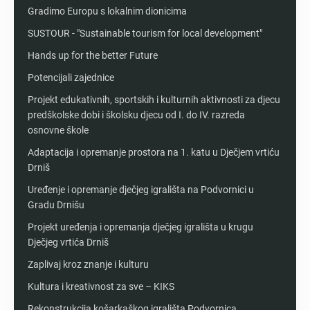
Gradimo Europu s lokalnim dionicima
SUSTOUR - "Sustainable tourism for local development"
Hands up for the better Future
Potencijali zajednice
Projekt edukativnih, sportskih i kulturnih aktivnosti za djecu
predškolske dobi i školsku djecu od I. do IV. razreda
osnovne škole
Adaptacija i opremanje prostora na 1. katu u Dječjem vrtiću
Drniš
Uređenje i opremanje dječjeg igrališta na Podvornici u
Gradu Drnišu
Projekt uređenja i opremanja dječjeg igrališta u krugu
Dječjeg vrtića Drniš
Zaplivaj kroz znanje i kulturu
Kultura i kreativnost za sve – KIKS
Rekonstrukcija košarkaškog igrališta Podvornica