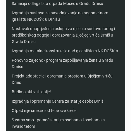
Sanacija odlagališta otpada Moseć u Gradu Drnišu
Izgradnja sustava za navodnjavanje na nogometnom
igralištu NK DOŠK u Drnišu
Nastavak unaprjeđenja usluga za djecu u sustavu ranog i
predškolskog odgoja i obrazovanja Dječjeg vrtića Drniš u
Gradu Drnišu
Izgradnja metalne konstrukcije nad gledalištem NK DOŠK-a
Ponovno zajedno - program zapošljavanja žena u Gradu
Drnišu
Projekt adaptacije i opremanja prostora u Dječjem vrtiću
Drniš
Budimo aktivni i dalje!
Izgradnja i opremanje Centra za starije osobe Drniš
Otpad nije smeće i od tebe sve kreće
S vama smo - pomoć starijim osobama i osobama s
invaliditetom