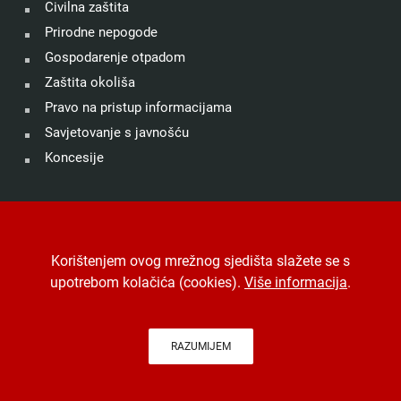
Civilna zaštita
Prirodne nepogode
Gospodarenje otpadom
Zaštita okoliša
Pravo na pristup informacijama
Savjetovanje s javnošću
Koncesije
©
Grad Drniš
. Sva prava zadržana.
Izjava o kolačićima
.
Korištenjem ovog mrežnog sjedišta slažete se s
Digitalna pristupačnost
.
Jedinstveni digitalni pristupnik
.
upotrebom kolačića (cookies).
Više informacija
.
Izrada, hosting i održavanje
Desk.hr
.
-
Arhiva
RAZUMIJEM
Na vrh