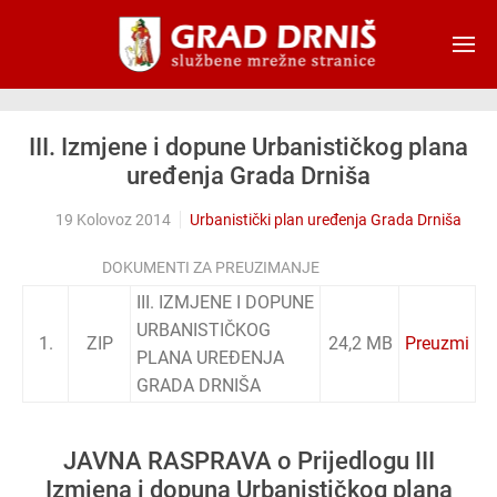
Skip to main content
III. Izmjene i dopune Urbanističkog plana
uređenja Grada Drniša
19 Kolovoz 2014
Urbanistički plan uređenja Grada Drniša
DOKUMENTI ZA PREUZIMANJE
III. IZMJENE I DOPUNE
URBANISTIČKOG
1.
ZIP
24,2 MB
Preuzmi
PLANA UREĐENJA
GRADA DRNIŠA
JAVNA RASPRAVA o Prijedlogu III
Izmjena i dopuna Urbanističkog plana