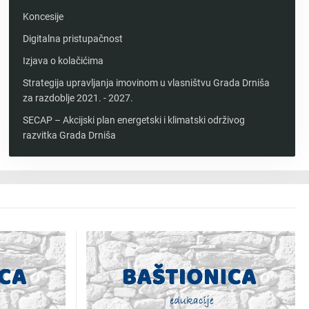
Koncesije
Digitalna pristupačnost
Izjava o kolačićima
Strategija upravljanja imovinom u vlasništvu Grada Drniša
za razdoblje 2021. - 2027.
SECAP – Akcijski plan energetski i klimatski održivog
razvitka Grada Drniša