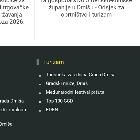
kućice za
za gospodarstvo Šibensko-kninske
 i trgovačke
županije u Drnišu - Odsjek za
državanja
obrtništvo i turizam
oza 2026.
Turizam
Turistička zajednica Grada Drniša
Gradski muzej Drniš
Međunarodni festival pršuta
rada Drniša
Top 100 GGD
di i ruralnom
EDEN
Drniša