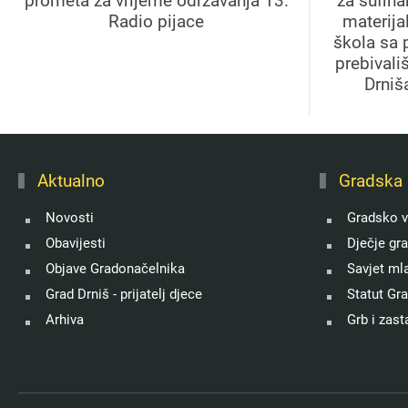
prometa za vrijeme održavanja 13.
za sufin
Radio pijace
materija
škola sa 
prebivali
Drniš
Aktualno
Gradska 
Novosti
Gradsko v
Obavijesti
Dječje gr
Objave Gradonačelnika
Savjet ml
Grad Drniš - prijatelj djece
Statut Gr
Arhiva
Grb i zast