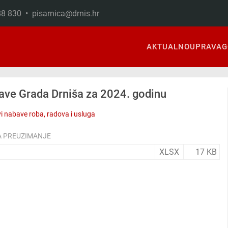
888 830 •
pisarnica@drnis.hr
AKTUALNO
UPRAVA
G
bave Grada Drniša za 2024. godinu
i nabave roba, radova i usluga
A PREUZIMANJE
XLSX
17 KB