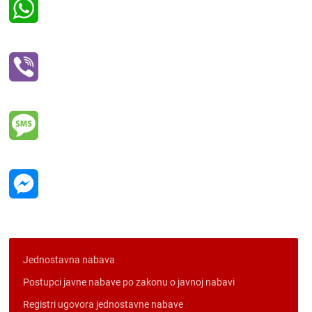
WhatsApp
Viber
Message
Messenger
Jednostavna nabava
Postupci javne nabave po zakonu o javnoj nabavi
Registri ugovora jednostavne nabave