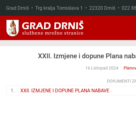
Grad Drniš • Trg kralja Tomislava 1 • 22320 Drniš • 022 
Skip to main content
XXII. Izmjene i dopune Plana na
16 Listopad 2024
Planov
DOKUMENTI Z
1.
XXII. IZMJENE I DOPUNE PLANA NABAVE