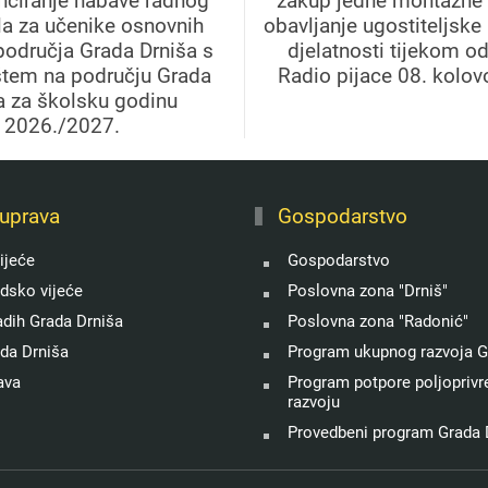
anciranje nabave radnog
zakup jedne montažne 
la za učenike osnovnih
obavljanje ugostiteljske
područja Grada Drniša s
djelatnosti tijekom o
štem na području Grada
Radio pijace 08. kolov
a za školsku godinu
2026./2027.
uprava
Gospodarstvo
ijeće
Gospodarstvo
adsko vijeće
Poslovna zona "Drniš"
adih Grada Drniša
Poslovna zona "Radonić"
ada Drniša
Program ukupnog razvoja G
ava
Program potpore poljoprivre
razvoju
Provedbeni program Grada 