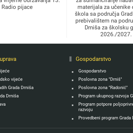
a vrijeme održavanja 13.
za sufinanciranje naba
Radio pijace
materijala za učenike
škola sa područja Grad
prebivalištem na podr
Drniša za školsku 
2026./2027.
uprava
Gospodarstvo
ijeće
Gospodarstvo
adsko vijeće
Poslovna zona "Drniš"
adih Grada Drniša
Poslovna zona "Radonić"
ada Drniša
Program ukupnog razvoja G
ava
Program potpore poljoprivre
razvoju
Provedbeni program Grada 