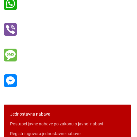
WhatsApp
Viber
Message
Messenger
Jednostavna nabava
Postupci javne nabave po zakonu o javnoj nabavi
Registri ugovora jednostavne nabave