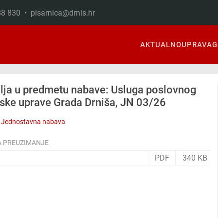
888 830 •
pisarnica@drnis.hr
AKTUALNO
UPRAVA
G
elja u predmetu nabave: Usluga poslovnog
ske uprave Grada Drniša, JN 03/26
Jednostavna nabava
A PREUZIMANJE
PDF
340 KB