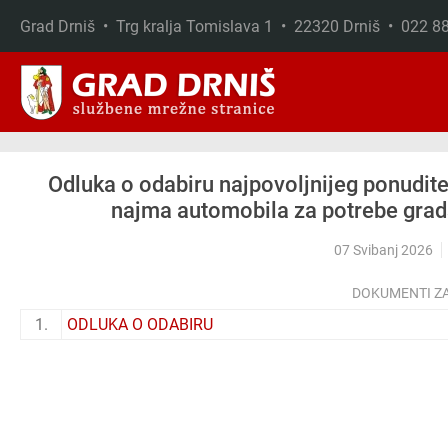
Grad Drniš • Trg kralja Tomislava 1 • 22320 Drniš • 022 
Skip to main content
Odluka o odabiru najpovoljnijeg ponudit
najma automobila za potrebe grad
07 Svibanj 2026
DOKUMENTI Z
1.
ODLUKA O ODABIRU