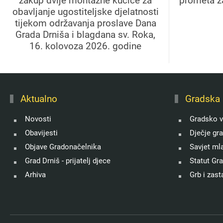
zakup dvije montažne kućice za
prometa z
obavljanje ugostiteljske djelatnosti
tijekom održavanja proslave Dana
Grada Drniša i blagdana sv. Roka,
16. kolovoza 2026. godine
Aktualno
Gradska 
Novosti
Gradsko v
Obavijesti
Dječje gr
Objave Gradonačelnika
Savjet ml
Grad Drniš - prijatelj djece
Statut Gr
Arhiva
Grb i zast