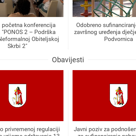
 početna konferencija
Odobreno sufinanciranj
a "PONOS 2 – Podrška
završnog uređenja dječje
Neformalnoj Obiteljskoj
Podvornica
Skrbi 2"
Obavijesti
o privremenoj regulaciji
Javni poziv za podnošen