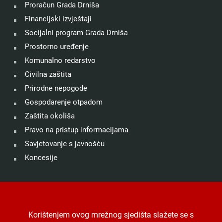
Proračun Grada Drniša
Financijski izvještaji
Socijalni program Grada Drniša
Prostorno uređenje
Komunalno redarstvo
Civilna zaštita
Prirodne nepogode
Gospodarenje otpadom
Zaštita okoliša
Pravo na pristup informacijama
Savjetovanje s javnošću
Koncesije
©
Grad Drniš
. Sva prava zadržana.
Izjava o kolačićima
.
Korištenjem ovog mrežnog sjedišta slažete se s
Digitalna pristupačnost
.
Jedinstveni digitalni pristupnik
.