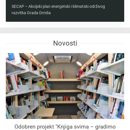
SECAP – Akcijski plan energetski i klimatski održivog
razvitka Grada Drniša
Novosti
Odobren projekt "Knjiga svima – gradimo