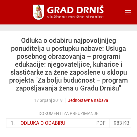
Skip to main content
Odluka o odabiru najpovoljnijeg
ponuditelja u postupku nabave: Usluga
posebnog obrazovanja – programi
edukacije: njegovateljice, kuharice i
slastičarke za žene zaposlene u sklopu
projekta "Za bolju budućnost – program
zapošljavanja žena u Gradu Drnišu"
17 Srpanj 2019
Jednostavna nabava
DOKUMENTI ZA PREUZIMANJE
1.
ODLUKA O ODABIRU
PDF
983 KB