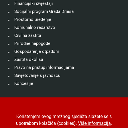
Financijski izvještaji
Socijalni program Grada Drniša
Prostorno uređenje
Komunalno redarstvo
Civilna zaštita
Prirodne nepogode
Gospodarenje otpadom
Zaštita okoliša
Pravo na pristup informacijama
Savjetovanje s javnošću
Koncesije
©
Grad Drniš
. Sva prava zadržana.
Izjava o kolačićima
.
Korištenjem ovog mrežnog sjedišta slažete se s
Digitalna pristupačnost
.
Jedinstveni digitalni pristupnik
.
upotrebom kolačića (cookies).
Više informacija
.
Izrada, hosting i održavanje
Desk.hr
.