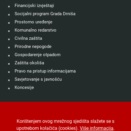
Financijski izvještaji
Socijalni program Grada Drniša
Prostorno uređenje
Komunalno redarstvo
Civilna zaštita
Prirodne nepogode
Gospodarenje otpadom
Zaštita okoliša
Pravo na pristup informacijama
Savjetovanje s javnošću
Koncesije
©
Grad Drniš
. Sva prava zadržana.
Izjava o kolačićima
.
Korištenjem ovog mrežnog sjedišta slažete se s
Digitalna pristupačnost
.
Jedinstveni digitalni pristupnik
.
upotrebom kolačića (cookies).
Više informacija
.