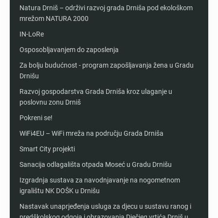
Natura Drniš – održivi razvoj grada Drniša pod ekološkom
mrežom NATURA 2000
IN-LoRe
Osposobljavanjem do zaposlenja
Za bolju budućnost - program zapošljavanja žena u Gradu
Drnišu
Razvoj gospodarstva Grada Drniša kroz ulaganje u
poslovnu zonu Drniš
Pokreni se!
WiFi4EU – WiFi mreža na području Grada Drniša
Smart City projekti
Sanacija odlagališta otpada Moseć u Gradu Drnišu
Izgradnja sustava za navodnjavanje na nogometnom
igralištu NK DOŠK u Drnišu
Nastavak unaprjeđenja usluga za djecu u sustavu ranog i
predškolskog odgoja i obrazovanja Dječjeg vrtića Drniš u