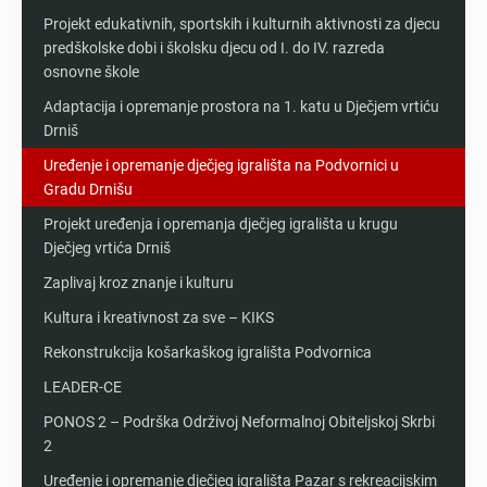
Projekt edukativnih, sportskih i kulturnih aktivnosti za djecu
predškolske dobi i školsku djecu od I. do IV. razreda
osnovne škole
Adaptacija i opremanje prostora na 1. katu u Dječjem vrtiću
Drniš
Uređenje i opremanje dječjeg igrališta na Podvornici u
Gradu Drnišu
Projekt uređenja i opremanja dječjeg igrališta u krugu
Dječjeg vrtića Drniš
Zaplivaj kroz znanje i kulturu
Kultura i kreativnost za sve – KIKS
Rekonstrukcija košarkaškog igrališta Podvornica
LEADER-CE
PONOS 2 – Podrška Održivoj Neformalnoj Obiteljskoj Skrbi
2
Uređenje i opremanje dječjeg igrališta Pazar s rekreacijskim