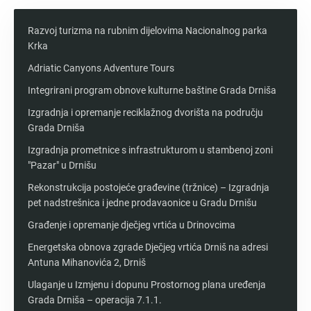
Razvoj turizma na rubnim dijelovima Nacionalnog parka
Krka
Adriatic Canyons Adventure Tours
Integrirani program obnove kulturne baštine Grada Drniša
Izgradnja i opremanje reciklažnog dvorišta na području
Grada Drniša
Izgradnja prometnice s infrastrukturom u stambenoj zoni
"Pazar" u Drnišu
Rekonstrukcija postojeće građevine (tržnice) – Izgradnja
pet nadstrešnica i jedne prodavaonice u Gradu Drnišu
Građenje i opremanje dječjeg vrtića u Drinovcima
Energetska obnova zgrade Dječjeg vrtića Drniš na adresi
Antuna Mihanovića 2, Drniš
Ulaganje u Izmjenu i dopunu Prostornog plana uređenja
Grada Drniša – operacija 7.1.1.