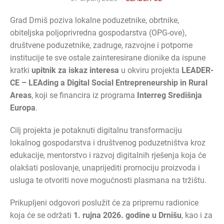
Grad Drniš poziva lokalne poduzetnike, obrtnike,
obiteljska poljoprivredna gospodarstva (OPG-ove),
društvene poduzetnike, zadruge, razvojne i potporne
institucije te sve ostale zainteresirane dionike da ispune
kratki
upitnik za iskaz interesa
u okviru projekta
LEADER-
CE – LEAding a Digital Social Entrepreneurship in Rural
Areas
, koji se financira iz programa
Interreg Središnja
Europa
.
Cilj projekta je potaknuti digitalnu transformaciju
lokalnog gospodarstva i društvenog poduzetništva kroz
edukacije, mentorstvo i razvoj digitalnih rješenja koja će
olakšati poslovanje, unaprijediti promociju proizvoda i
usluga te otvoriti nove mogućnosti plasmana na tržištu.
Prikupljeni odgovori poslužit će za pripremu radionice
koja će se održati
1. rujna 2026. godine u Drnišu
, kao i za