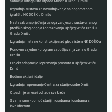
Sanacija odlagališta otpada Moseć u Gradu Drnišu
Izgradnja sustava za navodnjavanje na nogometnom
igralištu NK DOŠK u Drnišu
Nastavak unaprjeđenja usluga za djecu u sustavu ranog i
predškolskog odgoja i obrazovanja Dječjeg vrtića Drniš u
Gradu Drnišu
Izgradnja metalne konstrukcije nad gledalištem NK DOŠK-a
Ponovno zajedno - program zapošljavanja žena u Gradu
Drnišu
Projekt adaptacije i opremanja prostora u Dječjem vrtiću
Drniš
Budimo aktivni i dalje!
Izgradnja i opremanje Centra za starije osobe Drniš
Otpad nije smeće i od tebe sve kreće
S vama smo - pomoć starijim osobama i osobama s
invaliditetom