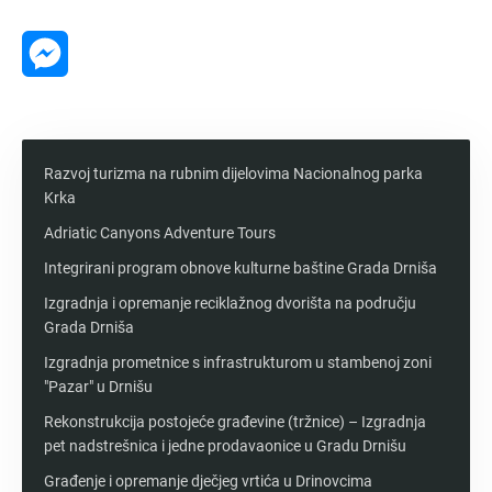
Message
Messenger
Razvoj turizma na rubnim dijelovima Nacionalnog parka
Krka
Adriatic Canyons Adventure Tours
Integrirani program obnove kulturne baštine Grada Drniša
Izgradnja i opremanje reciklažnog dvorišta na području
Grada Drniša
Izgradnja prometnice s infrastrukturom u stambenoj zoni
"Pazar" u Drnišu
Rekonstrukcija postojeće građevine (tržnice) – Izgradnja
pet nadstrešnica i jedne prodavaonice u Gradu Drnišu
Građenje i opremanje dječjeg vrtića u Drinovcima