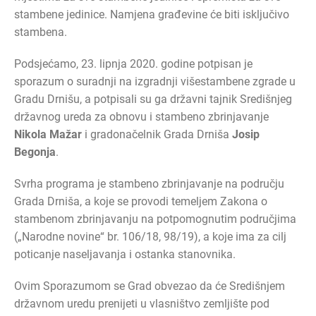
stambene jedinice. Namjena građevine će biti isključivo
stambena.
Podsjećamo, 23. lipnja 2020. godine potpisan je
sporazum o suradnji na izgradnji višestambene zgrade u
Gradu Drnišu, a potpisali su ga državni tajnik Središnjeg
državnog ureda za obnovu i stambeno zbrinjavanje
Nikola Mažar
i gradonačelnik Grada Drniša
Josip
Begonja
.
Svrha programa je stambeno zbrinjavanje na području
Grada Drniša, a koje se provodi temeljem Zakona o
stambenom zbrinjavanju na potpomognutim područjima
(„Narodne novine“ br. 106/18, 98/19), a koje ima za cilj
poticanje naseljavanja i ostanka stanovnika.
Ovim Sporazumom se Grad obvezao da će Središnjem
državnom uredu prenijeti u vlasništvo zemljište pod