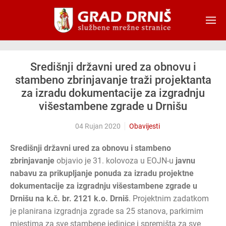
Skip to main content
Središnji državni ured za obnovu i
stambeno zbrinjavanje traži projektanta
za izradu dokumentacije za izgradnju
višestambene zgrade u Drnišu
04 Rujan 2020
Obavijesti
Središnji državni ured za obnovu i stambeno
zbrinjavanje
objavio je 31. kolovoza u EOJN-u
javnu
nabavu za prikupljanje ponuda za izradu projektne
dokumentacije za izgradnju višestambene zgrade u
Drnišu na k.č. br. 2121 k.o. Drniš
. Projektnim zadatkom
je planirana izgradnja zgrade sa 25 stanova, parkirnim
mjestima za sve stambene jedinice i spremišta za sve