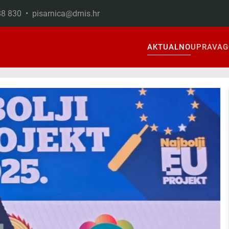
888 830 •
pisarnica@drnis.hr
AKTUALNO
UPRAVA
G