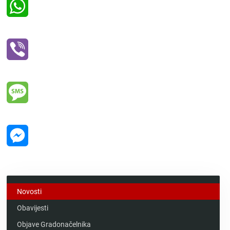
WhatsApp
Viber
Message
Messenger
Novosti
Obavijesti
Objave Gradonačelnika