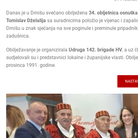
Danas je u Drnišu svečano obilježena
34. obljetnica osnutk
Tomislav Dželalija
sa suradnicima položio je vijenac i zapal
Drnišu u znak sjećanja na sve poginule i preminule pripadni
zadušnica.
Obilježavanje je organizirala
Udruga 142. brigade HV
, a uz 
sudjelovali su i predstavnici lokalne i županijske vlasti. Ob
prosinca 1991. godine.
NASTAV