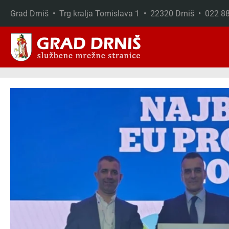
Grad Drniš • Trg kralja Tomislava 1 • 22320 Drniš • 022 
Skip to main content