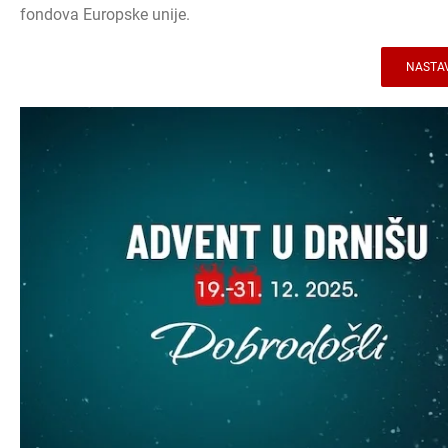
fondova Europske unije.
NASTAV