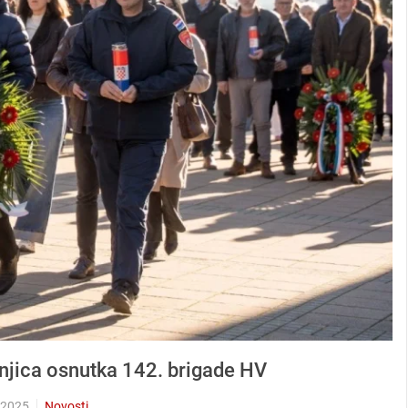
njica osnutka 142. brigade HV
 2025
Novosti