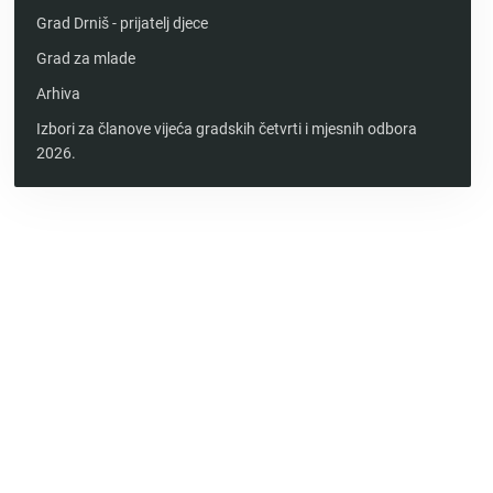
Grad Drniš - prijatelj djece
Grad za mlade
Arhiva
Izbori za članove vijeća gradskih četvrti i mjesnih odbora
2026.