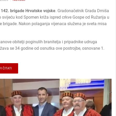
a 142. brigade Hrvatske vojske
. Gradonačelnik Grada Drniša
io svijeću kod Spomen križa ispred crkve Gospe od Ružarija u
ke brigade. Nakon polaganja vijenaca služena je sveta misa
članove obitelji poginulih branitelja i pripadnike udruga
ilježava se 34 godine od osnutka ove postrojbe, osnovane 1.
I ČITATI