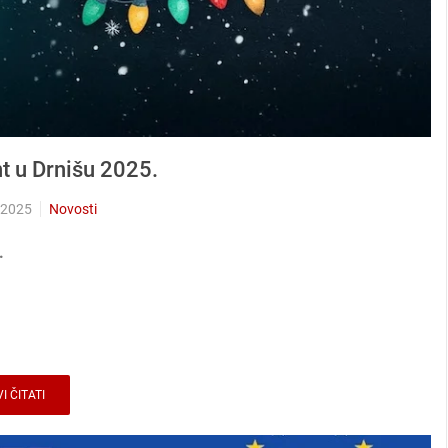
 u Drnišu 2025.
 2025
Novosti
.
I ČITATI