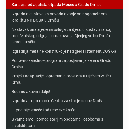
Sanacija odlagališta otpada Moseć u Gradu Drnišu
Izgradnja sustava za navodnjavanje na nogometnom
igralištu NK DOŠK u Drnišu
Nastavak unaprjeđenja usluga za djecu u sustavu ranog i
predškolskog odgoja i obrazovanja Dječjeg vrtića Drniš u
Gradu Drnišu
Izgradnja metalne konstrukcije nad gledalištem NK DOŠK-a
Ponovno zajedno - program zapošljavanja žena u Gradu
Drnišu
Projekt adaptacije i opremanja prostora u Dječjem vrtiću
Drniš
Budimo aktivni i dalje!
Izgradnja i opremanje Centra za starije osobe Drniš
Otpad nije smeće i od tebe sve kreće
S vama smo - pomoć starijim osobama i osobama s
invaliditetom