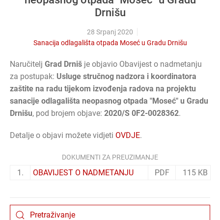
Drnišu
28 Srpanj 2020
Sanacija odlagališta otpada Moseć u Gradu Drnišu
Naručitelj
Grad Drniš
je objavio Obavijest o nadmetanju
za postupak:
Usluge stručnog nadzora i koordinatora
zaštite na radu tijekom izvođenja radova na projektu
sanacije odlagališta neopasnog otpada "Moseć" u Gradu
Drnišu
, pod brojem objave:
2020/S 0F2-0028362
.
Detalje o objavi možete vidjeti
OVDJE
.
DOKUMENTI ZA PREUZIMANJE
1.
OBAVIJEST O NADMETANJU
PDF
115 KB