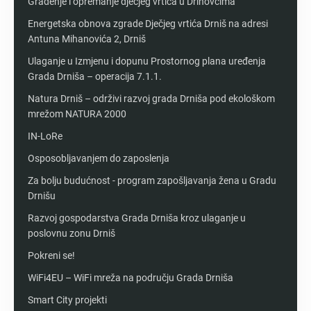
Građenje i opremanje dječjeg vrtića u Drinovcima
Energetska obnova zgrade Dječjeg vrtića Drniš na adresi
Antuna Mihanovića 2, Drniš
Ulaganje u Izmjenu i dopunu Prostornog plana uređenja
Grada Drniša – operacija 7.1.1.
Natura Drniš – održivi razvoj grada Drniša pod ekološkom
mrežom NATURA 2000
IN-LoRe
Osposobljavanjem do zaposlenja
Za bolju budućnost - program zapošljavanja žena u Gradu
Drnišu
Razvoj gospodarstva Grada Drniša kroz ulaganje u
poslovnu zonu Drniš
Pokreni se!
WiFi4EU – WiFi mreža na području Grada Drniša
Smart City projekti