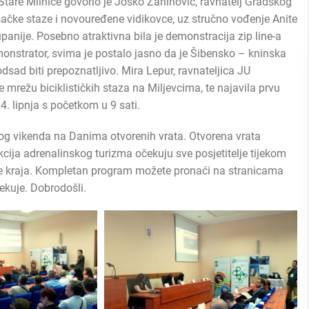
Stare Mlinice govorio je Joško Zaninović, ravnatelj Gradskog
ešačke staze i novouređene vidikovce, uz stručno vođenje Anite
panije. Posebno atraktivna bila je demonstracija zip line-a
emonstrator, svima je postalo jasno da je Šibensko – kninska
dsad biti prepoznatljivo. Mira Lepur, ravnateljica JU
mrežu biciklističkih staza na Miljevcima, te najavila prvu
4. lipnja s početkom u 9 sati.
ovog vikenda na Danima otvorenih vrata. Otvorena vrata
akcija adrenalinskog turizma očekuju sve posjetitelje tijekom
nude kraja. Kompletan program možete pronaći na stranicama
ekuje. Dobrodošli.