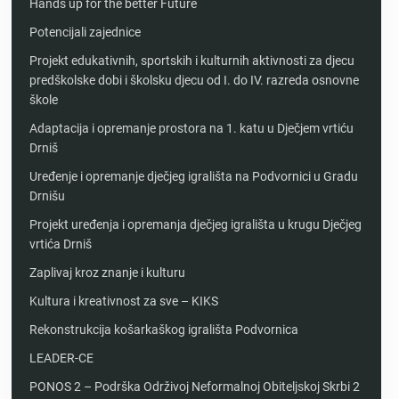
Hands up for the better Future
Potencijali zajednice
Projekt edukativnih, sportskih i kulturnih aktivnosti za djecu
predškolske dobi i školsku djecu od I. do IV. razreda osnovne
škole
Adaptacija i opremanje prostora na 1. katu u Dječjem vrtiću
Drniš
Uređenje i opremanje dječjeg igrališta na Podvornici u Gradu
Drnišu
Projekt uređenja i opremanja dječjeg igrališta u krugu Dječjeg
vrtića Drniš
Zaplivaj kroz znanje i kulturu
Kultura i kreativnost za sve – KIKS
Rekonstrukcija košarkaškog igrališta Podvornica
LEADER-CE
PONOS 2 – Podrška Održivoj Neformalnoj Obiteljskoj Skrbi 2