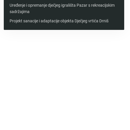
Uređenje i opremanje dječjeg igrališta Pazar s rekreacijskim
sadržajima
Projekt sanacije i adaptacije objekta Dječjeg vrtića Drniš