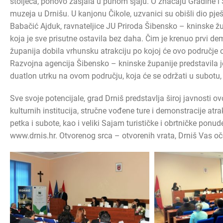
stoljeća, ponovo zasjala u punom sjaju. O značaju Gradine i 
muzeja u Drnišu. U kanjonu Čikole, uzvanici su obišli dio pj
Babačić Ajduk, ravnateljice JU Priroda Šibensko – kninske žu
koja je sve prisutne ostavila bez daha. Čim je krenuo prvi d
županija dobila vrhunsku atrakciju po kojoj će ovo područje o
Razvojna agencija Šibensko – kninske županije predstavila je 
duatlon utrku na ovom području, koja će se održati u subotu, 
Sve svoje potencijale, grad Drniš predstavlja široj javnosti 
kulturnih institucija, stručne vođene ture i demonstracije atr
petka i subote, kao i veliki Sajam turističke i obrtničke po
www.drnis.hr. Otvorenog srca – otvorenih vrata, Drniš Vas oč