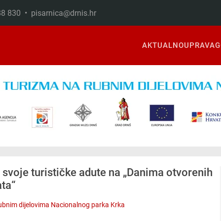
888 830 •
pisarnica@drnis.hr
AKTUALNO
UPRAVA
G
 svoje turističke adute na „Danima otvorenih
ata“
ubnim dijelovima Nacionalnog parka Krka