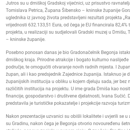
Jutros su u drniškoj Gradskoj vijećnici, uz prisustvo ravnatel
Tomislava Petrica, Župana Šibensko – kninske županije Gora
uglednika iz javnog života predstavljeni rezultati projekta 
vrijednosti 632.133,51 Eura, od čega je EU financirala 82,4% 
projekta, u realizaciji su sudjelovali Gradski muzej u Drnišu
– kninske županije.
Posebno ponosan danas je bio Gradonačelnik Begonja istakn
drniškog kraja. Prirodne atrakcije i bogato kulturno naslijeđe
područje, te omogućiti otvaranje novih radnih mjesta. I župa
župan, ali i kao predsjednik Zajednice županija. Istaknuo je da
županijskih institucija u obliku u kojem djeluju sada, jer bez n
različitih institucija na projektu. U ime grada Drniša kao nosit
financije, gospodarstvo i društvene djelatnosti, Ivana Sučić. 
predstavila je turističke pokazatelje i projekcije razvoja turi
Nakon prezentacije uzvanici su obišli lokalitete i uvjerili se u
su Gradinu, nakon čega je Begonja otvorio novouređenu šetnicu