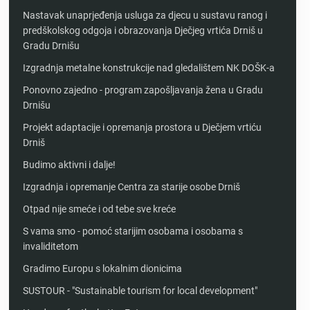
Nastavak unaprjeđenja usluga za djecu u sustavu ranog i
predškolskog odgoja i obrazovanja Dječjeg vrtića Drniš u
Gradu Drnišu
Izgradnja metalne konstrukcije nad gledalištem NK DOŠK-a
Ponovno zajedno - program zapošljavanja žena u Gradu
Drnišu
Projekt adaptacije i opremanja prostora u Dječjem vrtiću
Drniš
Budimo aktivni i dalje!
Izgradnja i opremanje Centra za starije osobe Drniš
Otpad nije smeće i od tebe sve kreće
S vama smo - pomoć starijim osobama i osobama s
invaliditetom
Gradimo Europu s lokalnim dionicima
SUSTOUR - "Sustainable tourism for local development"