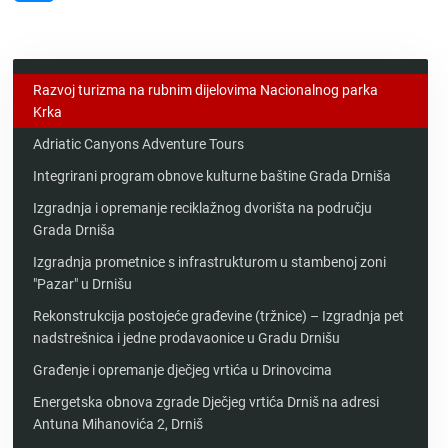
Messenger
Razvoj turizma na rubnim dijelovima Nacionalnog parka
Krka
Adriatic Canyons Adventure Tours
Integrirani program obnove kulturne baštine Grada Drniša
Izgradnja i opremanje reciklažnog dvorišta na području
Grada Drniša
Izgradnja prometnice s infrastrukturom u stambenoj zoni
"Pazar" u Drnišu
Rekonstrukcija postojeće građevine (tržnice) – Izgradnja pet
nadstrešnica i jedne prodavaonice u Gradu Drnišu
Građenje i opremanje dječjeg vrtića u Drinovcima
Energetska obnova zgrade Dječjeg vrtića Drniš na adresi
Antuna Mihanovića 2, Drniš