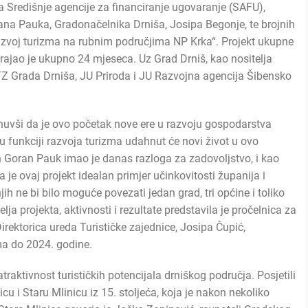
ja Središnje agencije za financiranje ugovaranje (SAFU),
na Pauka, Gradonačelnika Drniša, Josipa Begonje, te brojnih
„Razvoj turizma na rubnim područjima NP Krka“. Projekt ukupne
trajao je ukupno 24 mjeseca. Uz Grad Drniš, kao nositelja
, TZ Grada Drniša, JU Priroda i JU Razvojna agencija Šibensko
uvši da je ovo početak nove ere u razvoju gospodarstva
 u funkciji razvoja turizma udahnut će novi život u ovo
n Goran Pauk imao je danas razloga za zadovoljstvo, i kao
 je ovaj projekt idealan primjer učinkovitosti županija i
jih ne bi bilo moguće povezati jedan grad, tri općine i toliko
elja projekta, aktivnosti i rezultate predstavila je pročelnica za
Direktorica ureda Turističke zajednice, Josipa Čupić,
zma do 2024. godine.
 atraktivnost turističkih potencijala drniškog područja. Posjetili
 i Staru Mlinicu iz 15. stoljeća, koja je nakon nekoliko