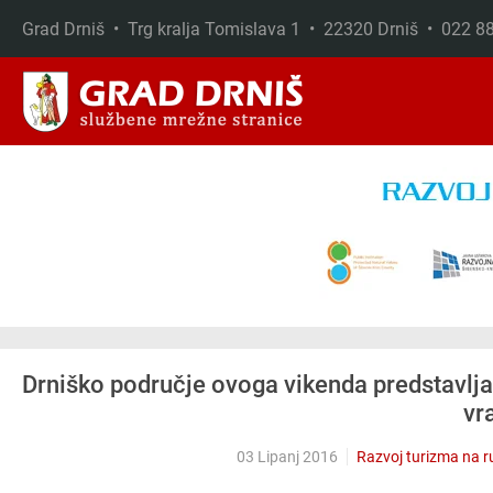
Grad Drniš • Trg kralja Tomislava 1 • 22320 Drniš • 022 
Skip to main content
Drniško područje ovoga vikenda predstavlja
vr
03 Lipanj 2016
Razvoj turizma na r