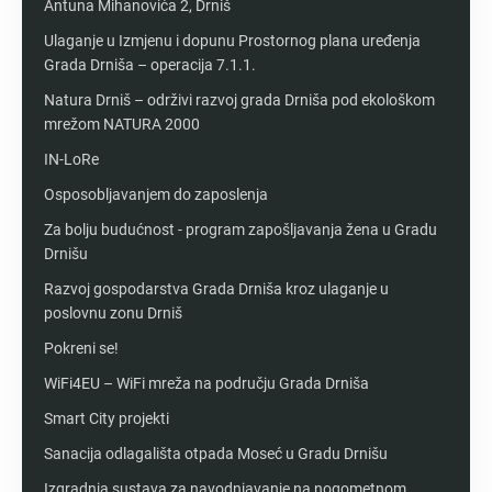
Antuna Mihanovića 2, Drniš
Ulaganje u Izmjenu i dopunu Prostornog plana uređenja
Grada Drniša – operacija 7.1.1.
Natura Drniš – održivi razvoj grada Drniša pod ekološkom
mrežom NATURA 2000
IN-LoRe
Osposobljavanjem do zaposlenja
Za bolju budućnost - program zapošljavanja žena u Gradu
Drnišu
Razvoj gospodarstva Grada Drniša kroz ulaganje u
poslovnu zonu Drniš
Pokreni se!
WiFi4EU – WiFi mreža na području Grada Drniša
Smart City projekti
Sanacija odlagališta otpada Moseć u Gradu Drnišu
Izgradnja sustava za navodnjavanje na nogometnom