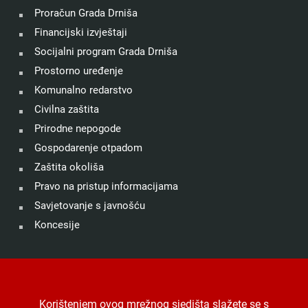
Proračun Grada Drniša
Financijski izvještaji
Socijalni program Grada Drniša
Prostorno uređenje
Komunalno redarstvo
Civilna zaštita
Prirodne nepogode
Gospodarenje otpadom
Zaštita okoliša
Pravo na pristup informacijama
Savjetovanje s javnošću
Koncesije
©
Grad Drniš
. Sva prava zadržana.
Izjava o kolačićima
.
Korištenjem ovog mrežnog sjedišta slažete se s