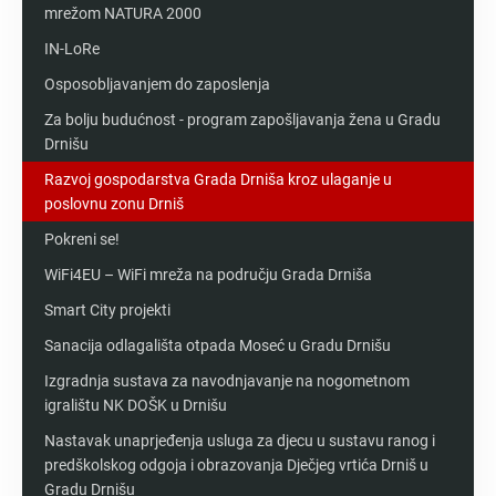
mrežom NATURA 2000
IN-LoRe
Osposobljavanjem do zaposlenja
Za bolju budućnost - program zapošljavanja žena u Gradu
Drnišu
Razvoj gospodarstva Grada Drniša kroz ulaganje u
poslovnu zonu Drniš
Pokreni se!
WiFi4EU – WiFi mreža na području Grada Drniša
Smart City projekti
Sanacija odlagališta otpada Moseć u Gradu Drnišu
Izgradnja sustava za navodnjavanje na nogometnom
igralištu NK DOŠK u Drnišu
Nastavak unaprjeđenja usluga za djecu u sustavu ranog i
predškolskog odgoja i obrazovanja Dječjeg vrtića Drniš u
Gradu Drnišu