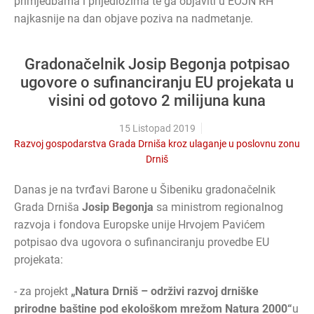
primjedbama i prijedlozima te ga objaviti u EOJN RH
najkasnije na dan objave poziva na nadmetanje.
Gradonačelnik Josip Begonja potpisao
ugovore o sufinanciranju EU projekata u
visini od gotovo 2 milijuna kuna
15 Listopad 2019
Razvoj gospodarstva Grada Drniša kroz ulaganje u poslovnu zonu
Drniš
Danas je na tvrđavi Barone u Šibeniku gradonačelnik
Grada Drniša
Josip Begonja
sa ministrom regionalnog
razvoja i fondova Europske unije Hrvojem Pavićem
potpisao dva ugovora o sufinanciranju provedbe EU
projekata:
- za projekt
„Natura Drniš – održivi razvoj drniške
prirodne baštine pod ekološkom mrežom Natura 2000“
u