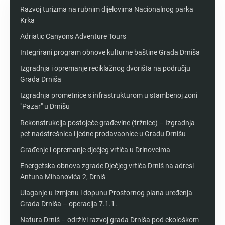
Razvoj turizma na rubnim dijelovima Nacionalnog parka
Krka
Adriatic Canyons Adventure Tours
Integrirani program obnove kulturne baštine Grada Drniša
Izgradnja i opremanje reciklažnog dvorišta na području
Grada Drniša
Izgradnja prometnice s infrastrukturom u stambenoj zoni
"Pazar" u Drnišu
Rekonstrukcija postojeće građevine (tržnice) – Izgradnja
pet nadstrešnica i jedne prodavaonice u Gradu Drnišu
Građenje i opremanje dječjeg vrtića u Drinovcima
Energetska obnova zgrade Dječjeg vrtića Drniš na adresi
Antuna Mihanovića 2, Drniš
Ulaganje u Izmjenu i dopunu Prostornog plana uređenja
Grada Drniša – operacija 7.1.1.
Natura Drniš – održivi razvoj grada Drniša pod ekološkom