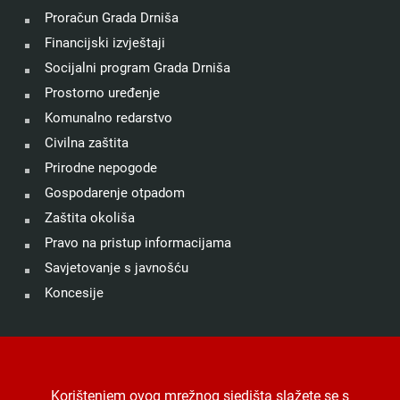
Proračun Grada Drniša
Financijski izvještaji
Socijalni program Grada Drniša
Prostorno uređenje
Komunalno redarstvo
Civilna zaštita
Prirodne nepogode
Gospodarenje otpadom
Zaštita okoliša
Pravo na pristup informacijama
Savjetovanje s javnošću
Koncesije
©
Grad Drniš
. Sva prava zadržana.
Izjava o kolačićima
.
Korištenjem ovog mrežnog sjedišta slažete se s