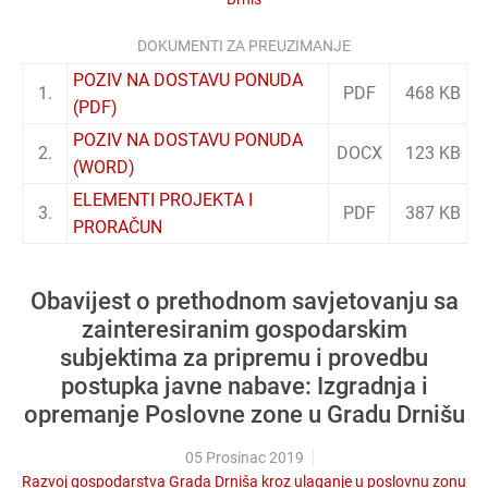
DOKUMENTI ZA PREUZIMANJE
POZIV NA DOSTAVU PONUDA
1.
PDF
468 KB
(PDF)
POZIV NA DOSTAVU PONUDA
2.
DOCX
123 KB
(WORD)
ELEMENTI PROJEKTA I
3.
PDF
387 KB
PRORAČUN
Obavijest o prethodnom savjetovanju sa
zainteresiranim gospodarskim
subjektima za pripremu i provedbu
postupka javne nabave: Izgradnja i
opremanje Poslovne zone u Gradu Drnišu
05 Prosinac 2019
Razvoj gospodarstva Grada Drniša kroz ulaganje u poslovnu zonu