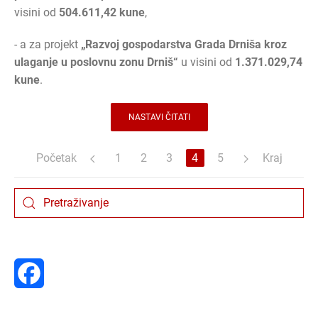
visini od
504.611,42 kune
,
- a za projekt
„Razvoj gospodarstva Grada Drniša kroz
ulaganje u poslovnu zonu Drniš“
u visini od
1.371.029,74
kune
.
NASTAVI ČITATI
Početak
1
2
3
4
5
Kraj
Facebook