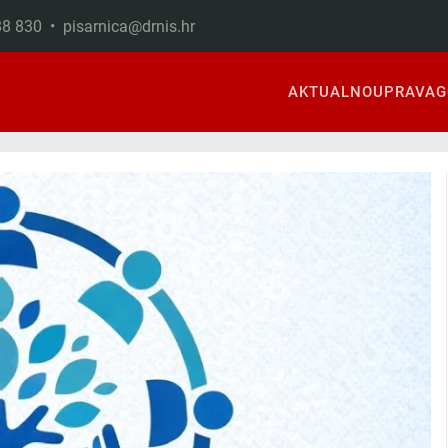
888 830 •
pisarnica@drnis.hr
AKTUALNO
UPRAVA
G