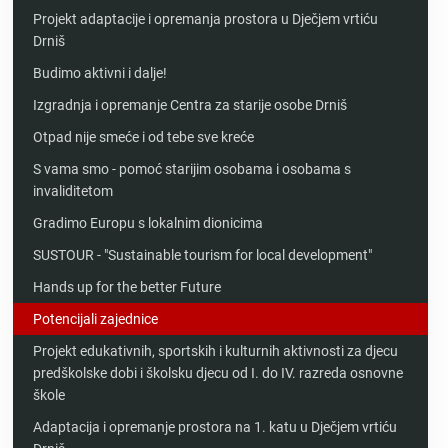
Projekt adaptacije i opremanja prostora u Dječjem vrtiću
Drniš
Budimo aktivni i dalje!
Izgradnja i opremanje Centra za starije osobe Drniš
Otpad nije smeće i od tebe sve kreće
S vama smo - pomoć starijim osobama i osobama s
invaliditetom
Gradimo Europu s lokalnim dionicima
SUSTOUR - "Sustainable tourism for local development"
Hands up for the better Future
Potencijali zajednice
Projekt edukativnih, sportskih i kulturnih aktivnosti za djecu
predškolske dobi i školsku djecu od I. do IV. razreda osnovne
škole
Adaptacija i opremanje prostora na 1. katu u Dječjem vrtiću