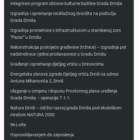
Integrirani program obnove kulturne baštine Grada Drniša
Izgradnja i opremanje reciklažnog dvorišta na području
Grada Drniša
Izgradnja prometnice s infrastrukturom u stambenoj zoni
"Pazar" u Drnišu
Rekonstrukcija postojeće građevine (tržnice) – Izgradnja pet
nadstrešnica i jedne prodavaonice u Gradu Drnišu
Građenje i opremanje dječjeg vrtića u Drinovcima
Energetska obnova zgrade Dječjeg vrtića Drniš na adresi
Antuna Mihanovića 2, Drniš
Ulaganje u Izmjenu i dopunu Prostornog plana uređenja
Grada Drniša – operacija 7.1.1.
Natura Drniš – održivi razvoj grada Drniša pod ekološkom
mrežom NATURA 2000
IN-LoRe
Osposobljavanjem do zaposlenja