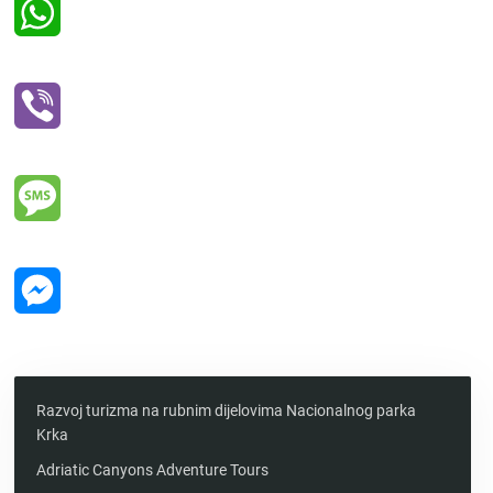
WhatsApp
Viber
Message
Messenger
Razvoj turizma na rubnim dijelovima Nacionalnog parka
Krka
Adriatic Canyons Adventure Tours