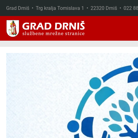
Grad Drniš • Trg kralja Tomislava 1 • 22320 Drniš • 022 
Skip to main content