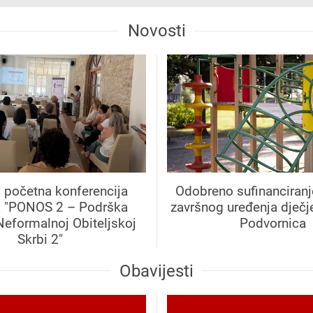
Novosti
 početna konferencija
Odobreno sufinanciranj
a "PONOS 2 – Podrška
završnog uređenja dječje
Neformalnoj Obiteljskoj
Podvornica
Skrbi 2"
Obavijesti