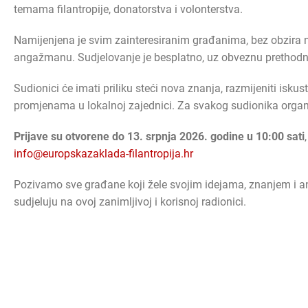
temama filantropije, donatorstva i volonterstva.
Namijenjena je svim zainteresiranim građanima, bez obzira n
angažmanu. Sudjelovanje je besplatno, uz obveznu prethodnu
Sudionici će imati priliku steći nova znanja, razmijeniti iskust
promjenama u lokalnoj zajednici. Za svakog sudionika organi
Prijave su otvorene do 13. srpnja 2026. godine u 10:00 sati
info@europskazaklada-filantropija.hr
Pozivamo sve građane koji žele svojim idejama, znanjem i an
sudjeluju na ovoj zanimljivoj i korisnoj radionici.