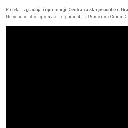
Projekt
"Izgradnja i opremanje Centra za starije osobe u Gr
Nacionalni plan oporavka i otpornosti, iz Proračuna Grada Dr