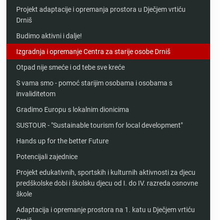
Projekt adaptacije i opremanja prostora u Dječjem vrtiću
Drniš
Budimo aktivni i dalje!
Izgradnja i opremanje Centra za starije osobe Drniš
Otpad nije smeće i od tebe sve kreće
S vama smo - pomoć starijim osobama i osobama s
invaliditetom
Gradimo Europu s lokalnim dionicima
SUSTOUR - "Sustainable tourism for local development"
Hands up for the better Future
Potencijali zajednice
Projekt edukativnih, sportskih i kulturnih aktivnosti za djecu
predškolske dobi i školsku djecu od I. do IV. razreda osnovne
škole
Adaptacija i opremanje prostora na 1. katu u Dječjem vrtiću