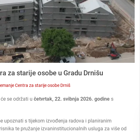
ra za starije osobe u Gradu Drnišu
remanje Centra za starije osobe Drniš
će se održati u
četvrtak, 22. svibnja 2026. godine
s
e se upoznati s tijekom izvođenja radova i planiranim
isnika te pružanje izvaninstitucionalnih usluga za više od