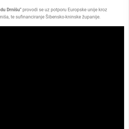
adu Drnišu"
provodi se uz potporu Europske unije kroz
niša, te sufinanciranje Šibensko-kninske županije.