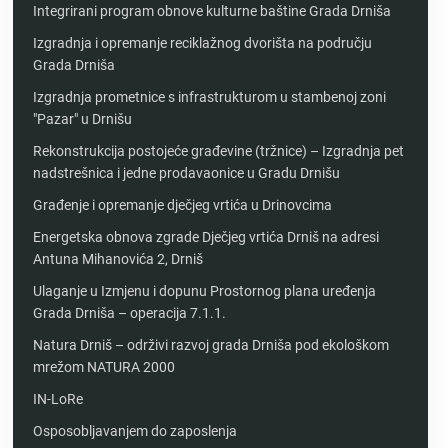
Integrirani program obnove kulturne baštine Grada Drniša
Izgradnja i opremanje reciklažnog dvorišta na području
Grada Drniša
Izgradnja prometnice s infrastrukturom u stambenoj zoni
"Pazar" u Drnišu
Rekonstrukcija postojeće građevine (tržnice) – Izgradnja pet
nadstrešnica i jedne prodavaonice u Gradu Drnišu
Građenje i opremanje dječjeg vrtića u Drinovcima
Energetska obnova zgrade Dječjeg vrtića Drniš na adresi
Antuna Mihanovića 2, Drniš
Ulaganje u Izmjenu i dopunu Prostornog plana uređenja
Grada Drniša – operacija 7.1.1.
Natura Drniš – održivi razvoj grada Drniša pod ekološkom
mrežom NATURA 2000
IN-LoRe
Osposobljavanjem do zaposlenja