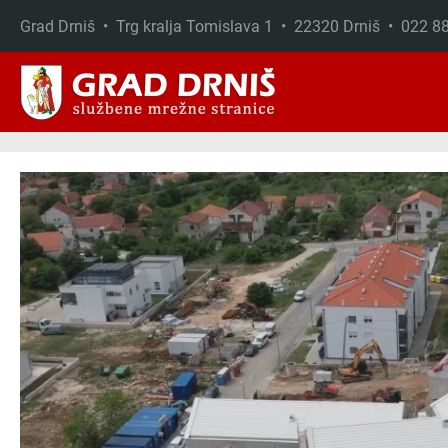
Grad Drniš • Trg kralja Tomislava 1 • 22320 Drniš • 022 
Skip to main content