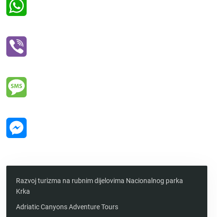
WhatsApp
Viber
Message
Messenger
Razvoj turizma na rubnim dijelovima Nacionalnog parka
Krka
Adriatic Canyons Adventure Tours