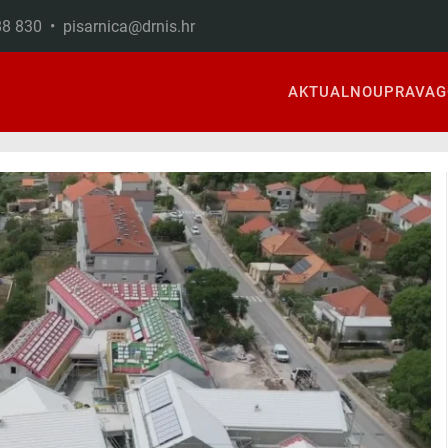
888 830 •
pisarnica@drnis.hr
AKTUALNO
UPRAVA
G