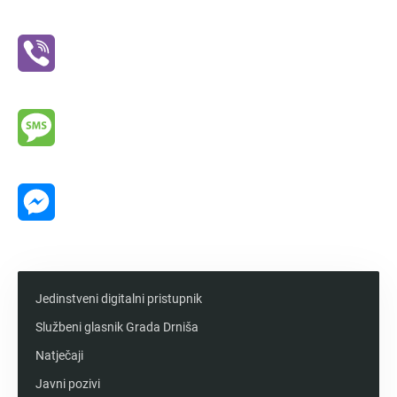
WhatsApp
Viber
Message
Messenger
Jedinstveni digitalni pristupnik
Službeni glasnik Grada Drniša
Natječaji
Javni pozivi