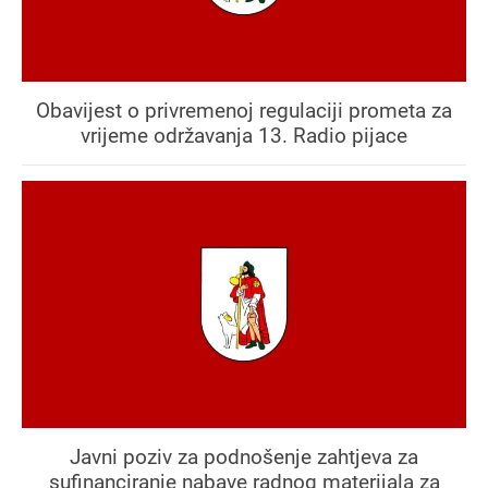
Obavijest o privremenoj regulaciji prometa za
vrijeme održavanja 13. Radio pijace
Javni poziv za podnošenje zahtjeva za
sufinanciranje nabave radnog materijala za