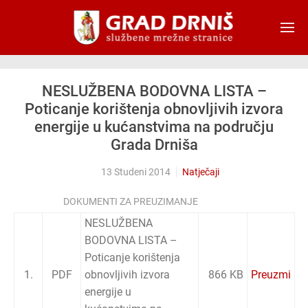
Skip to main content
NESLUŽBENA BODOVNA LISTA –
Poticanje korištenja obnovljivih izvora
energije u kućanstvima na području
Grada Drniša
13 Studeni 2014
Natječaji
DOKUMENTI ZA PREUZIMANJE
NESLUŽBENA
BODOVNA LISTA –
Poticanje korištenja
1.
PDF
obnovljivih izvora
866 KB
Preuzmi
energije u