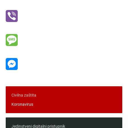
WhatsApp
Viber
Message
Messenger
Civilna zaštita
Koronavirus
Jedinstveni digitalni pristupnik