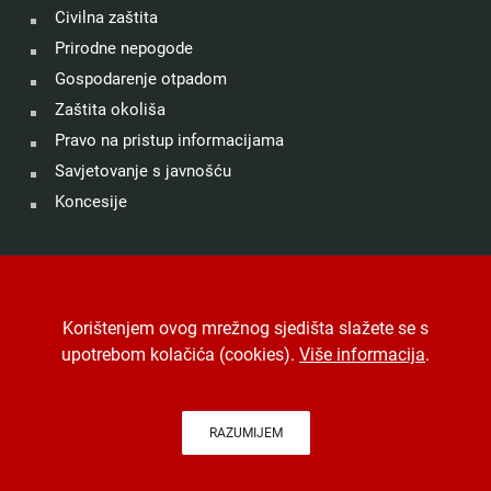
Civilna zaštita
Prirodne nepogode
Gospodarenje otpadom
Zaštita okoliša
Pravo na pristup informacijama
Savjetovanje s javnošću
Koncesije
©
Grad Drniš
. Sva prava zadržana.
Izjava o kolačićima
.
Korištenjem ovog mrežnog sjedišta slažete se s
Digitalna pristupačnost
.
Jedinstveni digitalni pristupnik
.
upotrebom kolačića (cookies).
Više informacija
.
Izrada, hosting i održavanje
Desk.hr
.
-
Arhiva
RAZUMIJEM
Na vrh