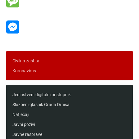
Message
Messenger
Civilna zaštita
Koronavirus
Jedinstveni digitalni pristupnik
Službeni glasnik Grada Drniša
Natječaji
Javni pozivi
Javne rasprave