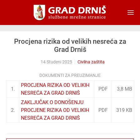
Skip to main content
Procjena rizika od velikih nesreća za
Grad Drniš
14 Studeni 2025
Civilna zaštita
DOKUMENTI ZA PREUZIMANJE
PROCJENA RIZIKA OD VELIKIH
1.
PDF
3,8 MB
NESREĆA ZA GRAD DRNIŠ
ZAKLJUČAK O DONOŠENJU
2.
PROCJENE RIZIKA OD VELIKIH
PDF
319 KB
NESREĆA ZA GRAD DRNIŠ