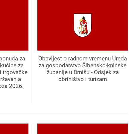
 ponuda za
Obavijest o radnom vremenu Ureda
kućice za
za gospodarstvo Šibensko-kninske
 i trgovačke
županije u Drnišu - Odsjek za
državanja
obrtništvo i turizam
oza 2026.