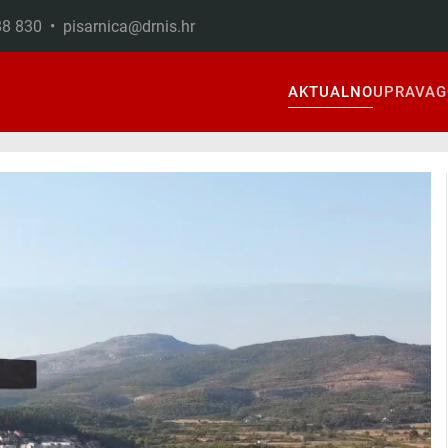
888 830 •
pisarnica@drnis.hr
AKTUALNO
UPRAVA
G