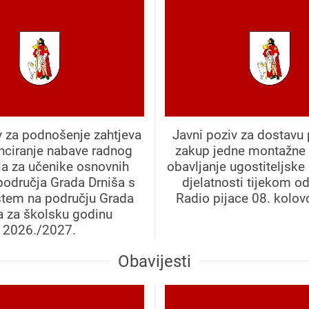
v za podnošenje zahtjeva
Javni poziv za dostavu
anciranje nabave radnog
zakup jedne montažne 
la za učenike osnovnih
obavljanje ugostiteljske
područja Grada Drniša s
djelatnosti tijekom o
štem na području Grada
Radio pijace 08. kolov
a za školsku godinu
2026./2027.
Obavijesti