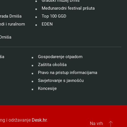
Gradski muzej Drniš
Međunarodni festival pršuta
rada Drniša
Top 100 GGD
di i ruralnom
EDEN
Drniša
iša
Gospodarenje otpadom
Zaštita okoliša
Pravo na pristup informacijama
Savjetovanje s javnošću
Koncesije
ting i održavanje
Desk.hr
.
Na vrh