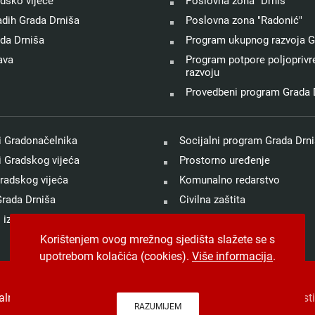
adsko vijeće
Poslovna zona "Drniš"
adih Grada Drniša
Poslovna zona "Radonić"
ada Drniša
Program ukupnog razvoja G
ava
Program potpore poljoprivre
razvoju
Provedbeni program Grada 
 Gradonačelnika
Socijalni program Grada Drn
 Gradskog vijeća
Prostorno uređenje
radskog vijeća
Komunalno redarstvo
rada Drniša
Civilna zaštita
 izvještaji
Prirodne nepogode
Korištenjem ovog mrežnog sjedišta slažete se s
upotrebom kolačića (cookies).
Više informacija
.
talna pristupačnost
.
Jedinstveni digitalni pristupnik
. Izrada, hos
RAZUMIJEM