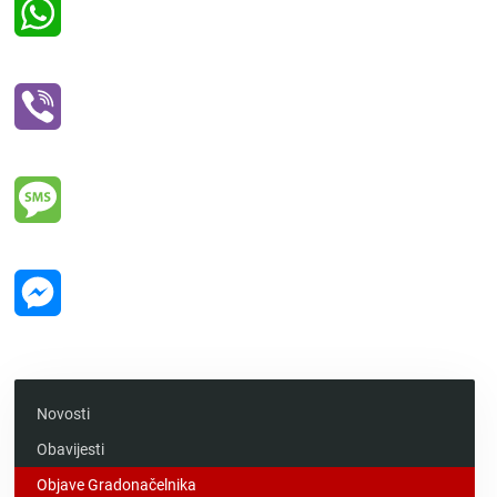
WhatsApp
Viber
Message
Messenger
Novosti
Obavijesti
Objave Gradonačelnika