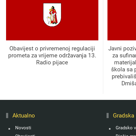
Obavijest o privremenoj regulaciji
Javni pozi
prometa za vrijeme održavanja 13.
za sufin
Radio pijace
materija
škola sa 
prebivali
Drniš
Aktualno
Gradska 
Novosti
Gradsko v