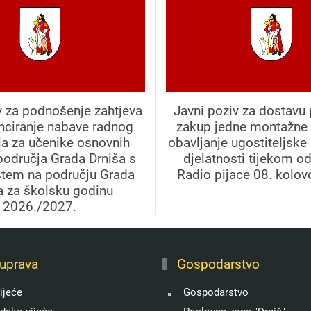
v za podnošenje zahtjeva
Javni poziv za dostavu
anciranje nabave radnog
zakup jedne montažne 
la za učenike osnovnih
obavljanje ugostiteljske
područja Grada Drniša s
djelatnosti tijekom o
štem na području Grada
Radio pijace 08. kolov
a za školsku godinu
2026./2027.
uprava
Gospodarstvo
ijeće
Gospodarstvo