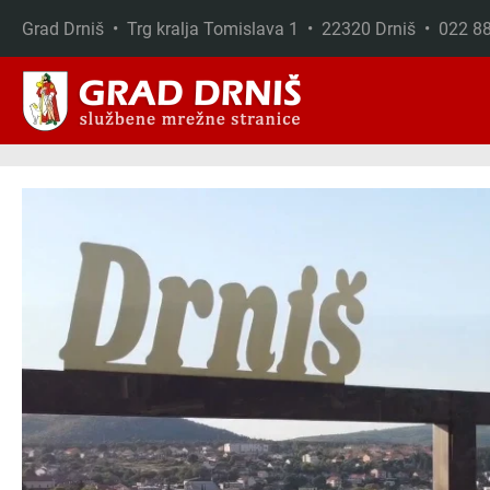
Grad Drniš • Trg kralja Tomislava 1 • 22320 Drniš • 022 
Skip to main content