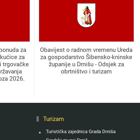
 ponuda za
Obavijest o radnom vremenu Ureda
kućice za
za gospodarstvo Šibensko-kninske
 i trgovačke
županije u Drnišu - Odsjek za
državanja
obrtništvo i turizam
oza 2026.
Turizam
Turistička zajednica Grada Drniša