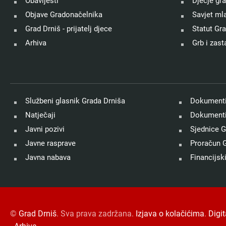
Obavijesti
Dječje gr
Objave Gradonačelnika
Savjet ml
Grad Drniš - prijatelj djece
Statut Gr
Arhiva
Grb i zast
Službeni glasnik Grada Drniša
Dokumenti
Natječaji
Dokumenti
Javni pozivi
Sjednice G
Javne rasprave
Proračun G
Javna nabava
Financijski
©
Grad Drniš
. Sva prava zadržana.
Izjava o kolačićima
.
Digi