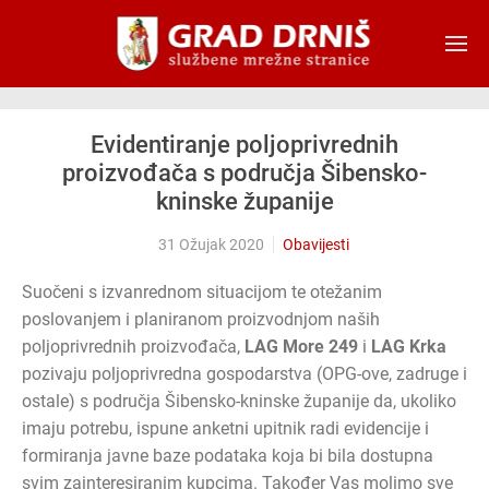
Skip to main content
Evidentiranje poljoprivrednih
proizvođača s područja Šibensko-
kninske županije
31 Ožujak 2020
Obavijesti
Suočeni s izvanrednom situacijom te otežanim
poslovanjem i planiranom proizvodnjom naših
poljoprivrednih proizvođača,
LAG More 249
i
LAG Krka
pozivaju poljoprivredna gospodarstva (OPG-ove, zadruge i
ostale) s područja Šibensko-kninske županije da, ukoliko
imaju potrebu, ispune anketni upitnik radi evidencije i
formiranja javne baze podataka koja bi bila dostupna
svim zainteresiranim kupcima. Također Vas molimo sve