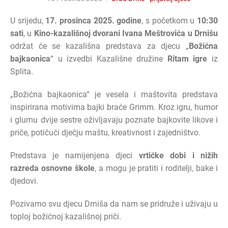
U srijedu,
17. prosinca 2025. godine
, s početkom u
10:30
sati
, u
Kino-kazališnoj dvorani Ivana Meštrovića u Drnišu
održat će se kazališna predstava za djecu „
Božićna
bajkaonica
“ u izvedbi Kazališne družine
Ritam igre
iz
Splita.
„Božićna bajkaonica“ je vesela i maštovita predstava
inspirirana motivima bajki braće Grimm. Kroz igru, humor
i glumu dvije sestre oživljavaju poznate bajkovite likove i
priče, potičući dječju maštu, kreativnost i zajedništvo.
Predstava je namijenjena djeci
vrtićke dobi i nižih
razreda
osnovne škole
, a mogu je pratiti i roditelji, bake i
djedovi.
Pozivamo svu djecu Drniša da nam se pridruže i uživaju u
toploj božićnoj kazališnoj priči.