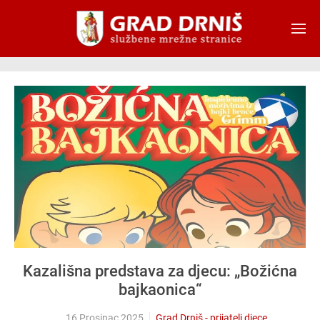
Skip to main content
Kazališna predstava za djecu: „Božićna
bajkaonica“
16 Prosinac 2025
Grad Drniš - prijatelj djece