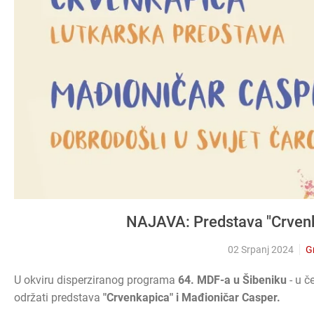
NAJAVA: Predstava "Crvenk
02 Srpanj 2024
Gr
U okviru disperziranog programa
64. MDF-a u Šibeniku
- u č
održati predstava
"Crvenkapica" i Mađioničar Casper.