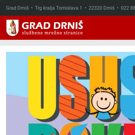
Grad Drniš • Trg kralja Tomislava 1 • 22320 Drniš • 022 
Skip to main content