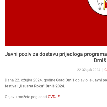
Javni poziv za dostavu prijedloga programa
Drniš
22 Ožujak 2024
G
Dana 22. ožujka 2024. godine
Grad Drniš
objavio je
Javni po
festival „Ususret Roku“ Drniš 2024.
Objavu možete pogledati
OVDJE
.