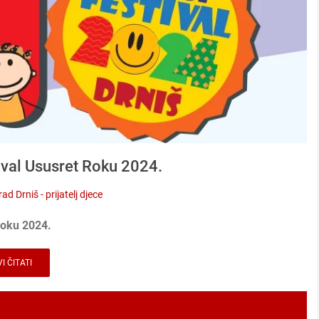
ival Ususret Roku 2024.
ad Drniš - prijatelj djece
Roku 2024.
I ČITATI