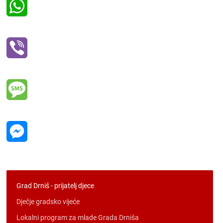
WhatsApp
Viber
Message
Messenger
Grad Drniš - prijatelj djece
Dječje gradsko vijeće
Lokalni program za mlade Grada Drniša