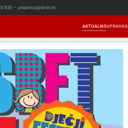
888 830 •
pisarnica@drnis.hr
AKTUALNO
UPRAVA
G