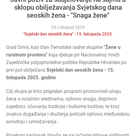
sklopu obilježavanja Svjetskog dana
seoskih žena - "Snaga žene"
02 Listopad 2025
"Svjetski dan seoskih žena" - 15. listopada 2025.
Grad Drniš, kao član Tematske radne skupine
"Žene u
ruralnom prostoru"
koja djeluje pri Nacionalnoj mreži
Zajedničke poljoprivredne politike Republike Hrvatske po
prvi put obilježava
Svjetski dan seoskih žena - 15.
listopada 2025. godine
.
Cilj skupa je kroz prigodan program promovirati ulogu
žena u ruralnim sredinama, njihovu snagu, doprinos
zajednici, očuvanju tradicije i kulturne baštine, te kroz
ovakva događanja i druženja poticati njihovu međusobnu
suradnju i umrežavanja.
Poseban naglasak stavlja se na jačanje njihove vidljivosti,