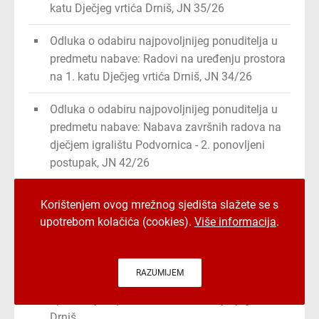
katu Dječjeg vrtića Drniš, JN 35/26
Odluka o odabiru najpovoljnijeg ponuditelja u
predmetu nabave: Radovi na uređenju prostora
na 1. katu Dječjeg vrtića Drniš, JN 34/26
Odluka o odabiru najpovoljnijeg ponuditelja u
predmetu nabave: Nabava završnih radova na
dječjem igralištu Podvornica - 2. ponovljeni
postupak, JN 42/26
Zapisnik o otvaranju ponuda za postupak
Korištenjem ovog mrežnog sjedišta slažete se s
nabave: Radovi na uređenju prostora na 1. katu
upotrebom kolačića (cookies).
Više informacija
.
Dječjeg vrtića Drniš, JN 34/26
Odluka o poništenju postupka nabave: Nabava
RAZUMIJEM
usluga stručnog nadzora nad uređenjem i
opremanjem prostora na 1. katu Dječjeg vrtića
Drniš