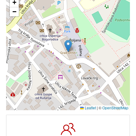
+
−
Leaflet
|
©
OpenStreetMap