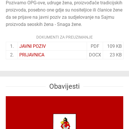
Pozivamo OPG-ove, udruge žena, proizvođače tradicijskih
proizvoda, posebno one gdje su nositeljice ili članice žene
da se prijave na javni poziv za sudjelovanje na Sajmu
proizvoda seoskih žena - Snaga žene.
DOKUMENTI ZA PREUZIMANJE
1.
JAVNI POZIV
PDF
109 KB
2.
PRIJAVNICA
DOCX
23 KB
Obavijesti