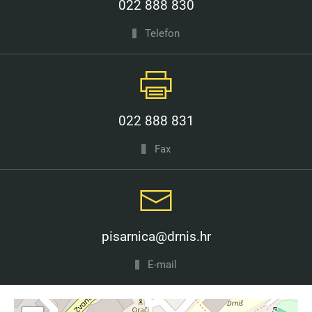
022 888 830
Telefon
022 888 831
Fax
pisarnica@drnis.hr
E-mail