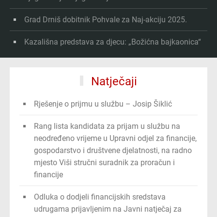
Grad Drniš dobitnik Pohvale za Naj-akciju 2025.
Kazališna predstava za djecu: „Božićna bajkaonica“
Natječaji
Rješenje o prijmu u službu – Josip Šiklić
Rang lista kandidata za prijam u službu na
neodređeno vrijeme u Upravni odjel za financije,
gospodarstvo i društvene djelatnosti, na radno
mjesto Viši stručni suradnik za proračun i
financije
Odluka o dodjeli financijskih sredstava
udrugama prijavljenim na Javni natječaj za